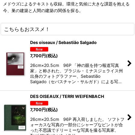
メドウズによるテキストも収録。環境と気候に大きな課題を抱える
今、巣の建築と人間の建築の関係を探る。
こちらもおススメ！
Des oiseaux / Sebastião Salgado
7,700
円
(税込)
26cm×20.5cm 96P 「神の眼を持つ報道写真
家」と称された、ブラジル・ミナスジェライス州
出身のフォトグラファー、Sebastião
Salgado（セバスチャン・サルガド）による写…
DES OISEAUX / TERRI WEIFENBACH
7,700
円
(税込)
26cm×20.5cm 96P 再入荷しました。 ソフトフ
ォーカスな写真の一部分にシャープなピントが合
った不思議でドリーミーな写真を撮る写真家、