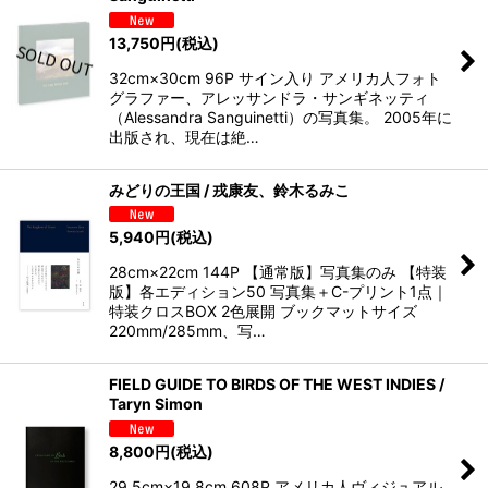
13,750
円
(税込)
32cm×30cm 96P サイン入り アメリカ人フォト
グラファー、アレッサンドラ・サンギネッティ
（Alessandra Sanguinetti）の写真集。 2005年に
出版され、現在は絶…
みどりの王国 / 戎康友、鈴木るみこ
5,940
円
(税込)
28cm×22cm 144P 【通常版】写真集のみ 【特装
版】各エディション50 写真集＋C-プリント1点｜
特装クロスBOX 2色展開 ブックマットサイズ
220mm/285mm、写…
FIELD GUIDE TO BIRDS OF THE WEST INDIES /
Taryn Simon
8,800
円
(税込)
29.5cm×19.8cm 608P アメリカ人ヴィジュアル