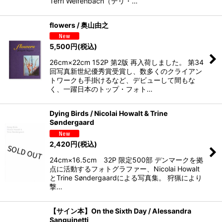
Terri Weifenbach（テリ・…
flowers / 奥山由之
5,500
円
(税込)
26cm×22cm 152P 第2版 再入荷しました。 第34
回写真新世紀優秀賞受賞し、数多くのクライアン
トワークも手掛けるなど、デビューして間もな
く、一躍日本のトップ・フォト…
Dying Birds / Nicolai Howalt & Trine
Søndergaard
2,420
円
(税込)
24cm×16.5cm 32P 限定500部 デンマークを拠
点に活動するフォトグラファー、Nicolai Howalt
とTrine Søndergaardによる写真集。 狩猟により
撃…
【サイン本】On the Sixth Day / Alessandra
Sanguinetti