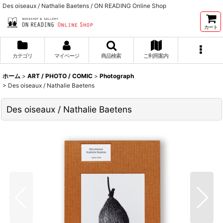
Des oiseaux / Nathalie Baetens / ON READING Online Shop
カート
カテゴリ
マイページ
商品検索
ご利用案内
ホーム
>
ART / PHOTO / COMIC
>
Photograph
>
Des oiseaux / Nathalie Baetens
Des oiseaux / Nathalie Baetens