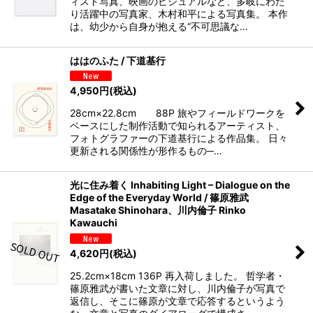
ィスト写真、映画のビジュアルなど、多岐にわた
り活躍中の写真家、木村和平による写真集。 本作
は、幼少から自身が抱える“不可思議な…
ははのふた / 下道基行
4,950
円
(税込)
28cm×22.8cm 88P 旅やフィールドワークを
ベースにした制作活動で知られるアーティスト、
フォトグラファーの下道基行による作品集。 日々
更新される関係性が形作るもの─…
光に住み着く Inhabiting Light – Dialogue on the
Edge of the Everyday World / 篠原雅武
Masatake Shinohara、川内倫子 Rinko
Kawauchi
4,620
円
(税込)
25.2cm×18cm 136P 再入荷しました。 哲学者・
篠原雅武が書いた文章に対し、川内倫子が写真で
返信し、そこに篠原が文章で応答するというよう