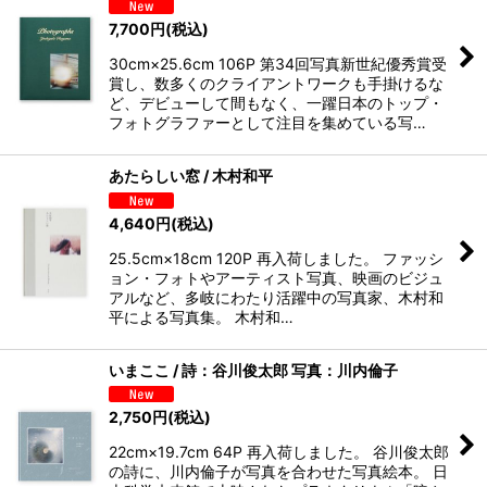
7,700
円
(税込)
30cm×25.6cm 106P 第34回写真新世紀優秀賞受
賞し、数多くのクライアントワークも手掛けるな
ど、デビューして間もなく、一躍日本のトップ・
フォトグラファーとして注目を集めている写…
あたらしい窓 / 木村和平
4,640
円
(税込)
25.5cm×18cm 120P 再入荷しました。 ファッシ
ョン・フォトやアーティスト写真、映画のビジュ
アルなど、多岐にわたり活躍中の写真家、木村和
平による写真集。 木村和…
いまここ / 詩：谷川俊太郎 写真：川内倫子
2,750
円
(税込)
22cm×19.7cm 64P 再入荷しました。 谷川俊太郎
の詩に、川内倫子が写真を合わせた写真絵本。 日