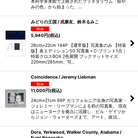
本科学未来館で上映されたプラネタリウム「暗や
みの色」から始まった、…
みどりの王国 / 戎康友、鈴木るみこ
5,940
円
(税込)
28cm×22cm 144P 【通常版】写真集のみ 【特装
版】各エディション50 写真集＋C-プリント1点｜
特装クロスBOX 2色展開 ブックマットサイズ
220mm/285mm、写…
Coincidence / Jeremy Liebman
11,000
円
(税込)
24cm×21cm 96P カリフォルニア出身の写真家・
ジェレミー・リーブマンによる初の写真集。 現在
はニューヨークを拠点に活躍し、ビル・ゲイツか
らジョン・ウォーターズまで、アート、政治…
Dora, Yerkwood, Walker County, Alabama /
Fumi Nagasaka