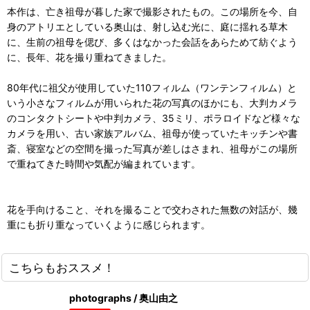
本作は、亡き祖母が暮した家で撮影されたもの。この場所を今、自
身のアトリエとしている奥山は、射し込む光に、庭に揺れる草木
に、生前の祖母を偲び、多くはなかった会話をあらためて紡ぐよう
に、長年、花を撮り重ねてきました。
80年代に祖父が使用していた110フィルム（ワンテンフィルム）と
いう小さなフィルムが用いられた花の写真のほかにも、大判カメラ
のコンタクトシートや中判カメラ、35ミリ、ポラロイドなど様々な
カメラを用い、古い家族アルバム、祖母が使っていたキッチンや書
斎、寝室などの空間を撮った写真が差しはさまれ、祖母がこの場所
で重ねてきた時間や気配が編まれています。
花を手向けること、それを撮ることで交わされた無数の対話が、幾
重にも折り重なっていくように感じられます。
こちらもおススメ！
photographs / 奥山由之