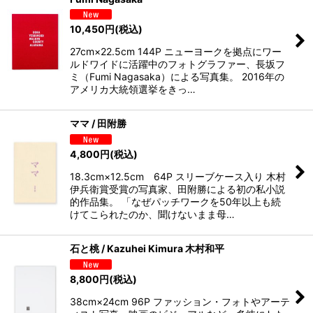
10,450
円
(税込)
27cm×22.5cm 144P ニューヨークを拠点にワー
ルドワイドに活躍中のフォトグラファー、長坂フ
ミ（Fumi Nagasaka）による写真集。 2016年の
アメリカ大統領選挙をきっ…
ママ / 田附勝
4,800
円
(税込)
18.3cm×12.5cm 64P スリーブケース入り 木村
伊兵衛賞受賞の写真家、田附勝による初の私小説
的作品集。 「なぜパッチワークを50年以上も続
けてこられたのか、聞けないまま母…
石と桃 / Kazuhei Kimura 木村和平
8,800
円
(税込)
38cm×24cm 96P ファッション・フォトやアーテ