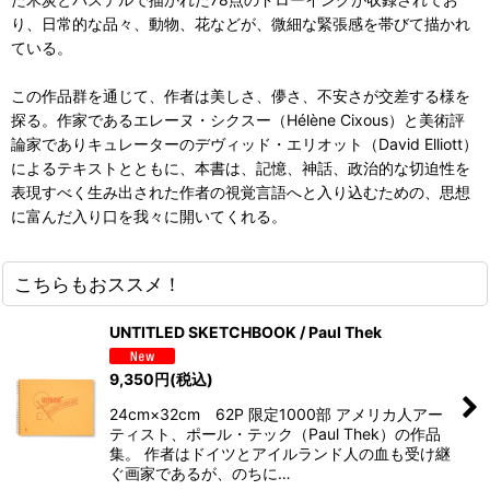
り、日常的な品々、動物、花などが、微細な緊張感を帯びて描かれ
ている。
この作品群を通じて、作者は美しさ、儚さ、不安さが交差する様を
探る。作家であるエレーヌ・シクスー（Hélène Cixous）と美術評
論家でありキュレーターのデヴィッド・エリオット（David Elliott）
によるテキストとともに、本書は、記憶、神話、政治的な切迫性を
表現すべく生み出された作者の視覚言語へと入り込むための、思想
に富んだ入り口を我々に開いてくれる。
こちらもおススメ！
UNTITLED SKETCHBOOK / Paul Thek
9,350
円
(税込)
24cm×32cm 62P 限定1000部 アメリカ人アー
ティスト、ポール・テック（Paul Thek）の作品
集。 作者はドイツとアイルランド人の血も受け継
ぐ画家であるが、のちに…