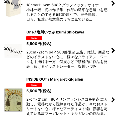
18cm×11.6cm 608P グラフィックデザイナー・
小林一毅、初の作品集。作品の繊細な息遣いを感
じることのできる(ほぼ)原寸で、完全掲載。
日々、私達が無意識のうちに見ている…
One / 塩川いづみ Izumi Shiokawa
5,500
円
(税込)
28cm×21cm 64P 500部限定 広告、雑誌、商品な
どのイラストを中心に、様々なクライアントワー
クを手掛ける一方、個展などで積極的に作品を発
表し続けるイラストレーター、塩川いづみ…
INSIDE OUT / Margaret Kilgallen
5,500
円
(税込)
27cm×21cm 80P サンフランシスコを拠点に活
動し、素朴ながら洗練された作品が、今なおスト
リートを中心に様々なアーティスト達に影響を与
えている故マーガレット・キルガレンの作品集。