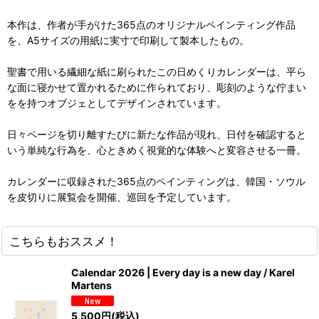
本作は、作者が手がけた365点のオリジナルペインティング作品
を、A5サイズの用紙に実寸で印刷して製本したもの。
聖書で用いる繊細な紙に刷られたこの日めくりカレンダーは、平ら
な面に寝かせて置かれるために作られており、彫刻のような佇まい
をを持つオブジェとしてデザインされています。
日々ページを切り離すたびに新たな作品が現れ、日付を確認すると
いう単純な行為を、心ときめく視覚的な体験へと変容させる一冊。
カレンダーに収録された365点のペインティングは、韓国・ソウル
を皮切りに展覧会を開催、巡回を予定しています。
こちらもおススメ！
Calendar 2026 | Every day is a new day / Karel
Martens
5,500
円
(税込)