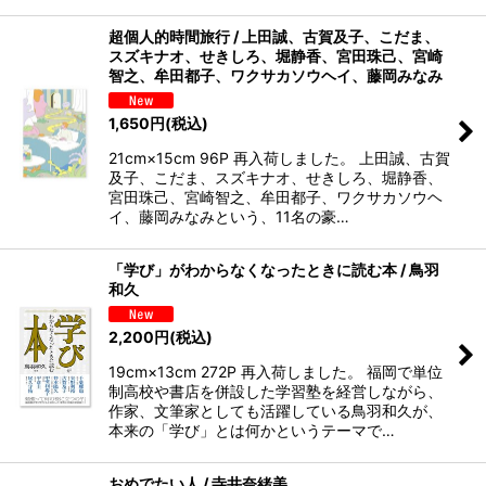
超個人的時間旅行 / 上田誠、古賀及子、こだま、
スズキナオ、せきしろ、堀静香、宮田珠己、宮崎
智之、牟田都子、ワクサカソウヘイ、藤岡みなみ
1,650
円
(税込)
21cm×15cm 96P 再入荷しました。 上田誠、古賀
及子、こだま、スズキナオ、せきしろ、堀静香、
宮田珠己、宮崎智之、牟田都子、ワクサカソウヘ
イ、藤岡みなみという、11名の豪…
「学び」がわからなくなったときに読む本 / 鳥羽
和久
2,200
円
(税込)
19cm×13cm 272P 再入荷しました。 福岡で単位
制高校や書店を併設した学習塾を経営しながら、
作家、文筆家としても活躍している鳥羽和久が、
本来の「学び」とは何かというテーマで…
おめでたい人 / 寺井奈緒美