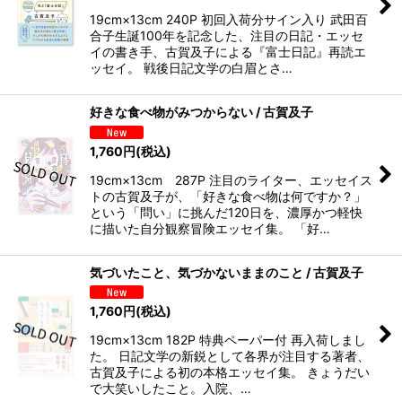
19cm×13cm 240P 初回入荷分サイン入り 武田百
合子生誕100年を記念した、注目の日記・エッセ
イの書き手、古賀及子による『富士日記』再読エ
ッセイ。 戦後日記文学の白眉とさ…
好きな食べ物がみつからない / 古賀及子
1,760
円
(税込)
19cm×13cm 287P 注目のライター、エッセイス
トの古賀及子が、「好きな食べ物は何ですか？」
という「問い」に挑んだ120日を、濃厚かつ軽快
に描いた自分観察冒険エッセイ集。 「好…
気づいたこと、気づかないままのこと / 古賀及子
1,760
円
(税込)
19cm×13cm 182P 特典ペーパー付 再入荷しまし
た。 日記文学の新鋭として各界が注目する著者、
古賀及子による初の本格エッセイ集。 きょうだい
で大笑いしたこと。入院、…