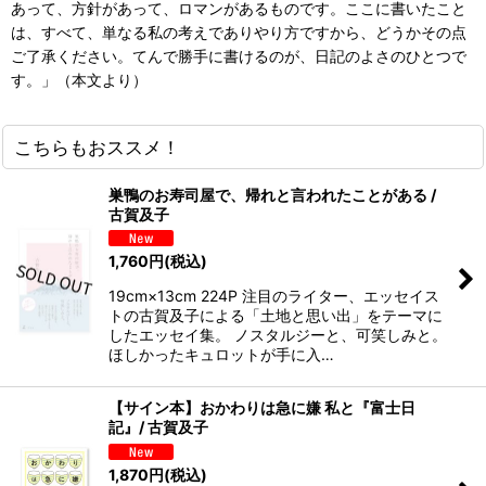
あって、方針があって、ロマンがあるものです。ここに書いたこと
は、すべて、単なる私の考えでありやり方ですから、どうかその点
ご了承ください。てんで勝手に書けるのが、日記のよさのひとつで
す。」（本文より）
こちらもおススメ！
巣鴨のお寿司屋で、帰れと言われたことがある /
古賀及子
1,760
円
(税込)
19cm×13cm 224P 注目のライター、エッセイス
トの古賀及子による「土地と思い出」をテーマに
したエッセイ集。 ノスタルジーと、可笑しみと。
ほしかったキュロットが手に入…
【サイン本】おかわりは急に嫌 私と『富士日
記』/ 古賀及子
1,870
円
(税込)