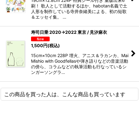
19cm×12.8cm 224P 特典シール付き 重版出来6
刷！ 歌人として活動するほか、habotan名義で土
人形を制作している寺井奈緒美による、初の短歌
＆エッセイ集。 …
寿司日乗 2020→2022 東京 / 見汐麻衣
1,500
円
(税込)
15cm×10cm 228P 埋火、アニス＆ラカンカ、Mai
Mishio with Goodfellasや弾き語りなどの⾳楽活動
の傍ら、コラムなどの執筆活動も⾏なっているシ
ンガーソングラ…
この商品を買った人は、こんな商品も買っています