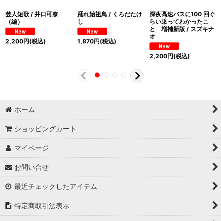
芸人短歌 / 井口可奈
踊れ始祖鳥 / くろだたけ
深夜高速バスに100 回ぐ
（編）
し
らい乗ってわかったこ
と 増補新版 / スズキナ
オ
2,200
円
(税込)
1,870
円
(税込)
2,200
円
(税込)
ホーム
ショッピングカート
マイページ
お問い合せ
最近チェックしたアイテム
特定商取引法表示