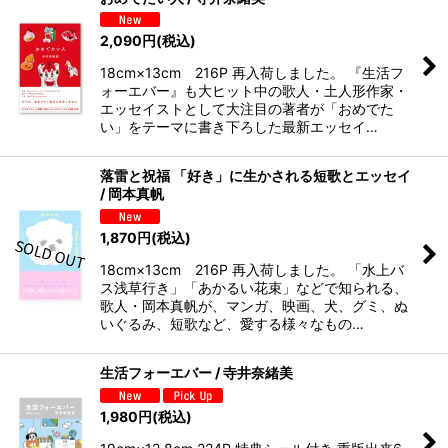
2,090
円
(税込)
18cm×13cm 216P 再入荷しました。 『生活フ
ォーエバー』も大ヒット中の歌人・土人形作家・
エッセイストとして大注目の著者が「おめでた
い」をテーマに書き下ろした最新エッセイ…
落雷と祝福 「好き」に生かされる短歌とエッセイ
/ 岡本真帆
1,870
円
(税込)
18cm×13cm 216P 再入荷しました。 「水上バ
ス浅草行き」「あかるい花束」などで知られる、
歌人・岡本真帆が、マンガ、映画、犬、グミ、ぬ
いぐるみ、短歌など、愛する様々なもの…
生活フォーエバー / 寺井奈緒美
1,980
円
(税込)