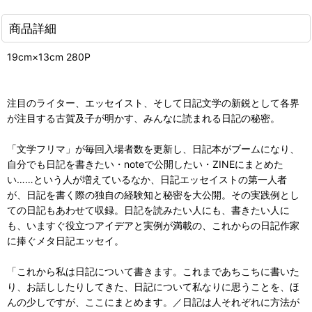
商品詳細
19cm×13cm 280P
注目のライター、エッセイスト、そして日記文学の新鋭として各界
が注目する古賀及子が明かす、みんなに読まれる日記の秘密。
「文学フリマ」が毎回入場者数を更新し、日記本がブームになり、
自分でも日記を書きたい・noteで公開したい・ZINEにまとめた
い……という人が増えているなか、日記エッセイストの第一人者
が、日記を書く際の独自の経験知と秘密を大公開。その実践例とし
ての日記もあわせて収録。日記を読みたい人にも、書きたい人に
も、いますぐ役立つアイデアと実例が満載の、これからの日記作家
に捧ぐメタ日記エッセイ。
「これから私は日記について書きます。これまであちこちに書いた
り、お話ししたりしてきた、日記について私なりに思うことを、ほ
んの少しですが、ここにまとめます。／日記は人それぞれに方法が