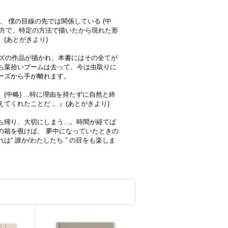
、 僕の目線の先では関係している (中
の見方で、特定の方法で描いたから現れた形
(あとがきより)
イズの作品が描かれ、本書にはその全てが
ち葉拾いブームは去って、今は虫取りに
ーズから手が離れます。
中略) ...特に理由を持たずに自然と終
てくれたことだ 。』(あとがきより)
帰り、大切にしまう...。時間が経てば
の箱を覗けば、 夢中になっていたときの
“ 誰か/わたしたち ” の目をも楽しま