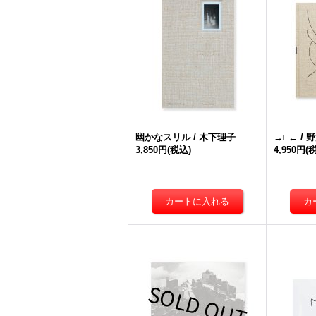
幽かなスリル / 木下理子
→□← / 
3,850円
(税込)
4,950円
(