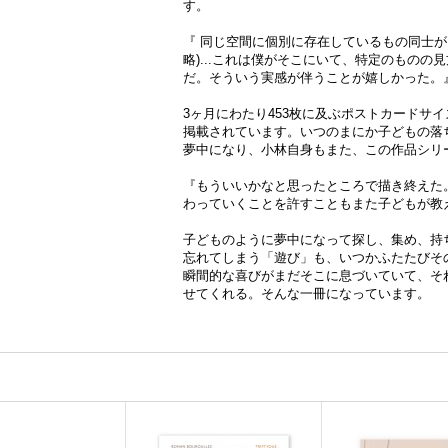
す。
『 同じ空間に個別に存在しているもの同士が
略)...これは僕がそこにいて、特定のもの
だ。そういう実感が伴うことが嬉しかった。』
3ヶ月にわたり453枚に及ぶポストカードサ
掲載されています。いつのまにか子どもの落
夢中になり、小林自身もまた、この作品シリ
『もういいかなと思ったところで描き終えた。(
わっていくことを許すこともまた子どもが教え
子どものように夢中になって探し、集め、持ち
忘れてしまう「遊び」も、いつかふたたびそ
瞬間的な喜びがまだそこに息づいていて、それは
せてくれる。そんな一冊になっています。