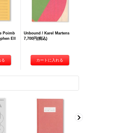
le Poimb
Unbound / Karel Martens
phen Ell
7,700円
(税込)