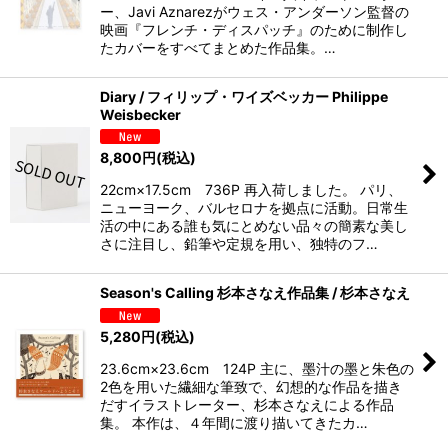
ー、Javi Aznarezがウェス・アンダーソン監督の
映画『フレンチ・ディスパッチ』のために制作し
たカバーをすべてまとめた作品集。…
Diary / フィリップ・ワイズベッカー Philippe
Weisbecker
8,800
円
(税込)
22cm×17.5cm 736P 再入荷しました。 パリ、
ニューヨーク、バルセロナを拠点に活動。日常生
活の中にある誰も気にとめない品々の簡素な美し
さに注目し、鉛筆や定規を用い、独特のフ…
Season's Calling 杉本さなえ作品集 / 杉本さなえ
5,280
円
(税込)
23.6cm×23.6cm 124P 主に、墨汁の墨と朱色の
2色を用いた繊細な筆致で、幻想的な作品を描き
だすイラストレーター、杉本さなえによる作品
集。 本作は、４年間に渡り描いてきたカ…