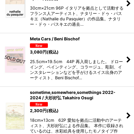
30cm×21cm 96P イタリアを拠点として活動する
フランス人アーティスト、ナタリー・ドゥ・パス
キエ（Nathalie du Pasquier）の作品集。ナタリ
ー・ドゥ・パスキエの過去…
Meta Cars / Beni Bischof
3,080
円
(税込)
25.5cm×19.5cm 44P 再入荷しました。 ドロー
イング、ペインティング、コラージュ、彫刻、イ
ンスタレーションなどを手がけるスイス出身のア
ーティスト、Beni Bischof…
sometime,somewhere,somethings 2022-
2024 / 大杉好弘 Takahiro Osugi
2,300
円
(税込)
18cm×13cm 62P 愛知を拠点に活動中のアーテ
ィスト、大杉好弘による作品集。 本作に収録され
ているのは、水彩絵具を使用したモノタイプ作