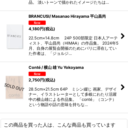
品。 淡いトーンで描かれたイメージたちは…
BRANCUSI/ Masanao Hirayama 平山昌尚
4,180
円
(税込)
22.5cm×14.8cm 24P 500部限定 日本人アーテ
ィスト、平山昌尚（HIMAA）の作品集。 2024年5
月、自身の展覧会開催のためにパリに滞在してい
た作者は、「ジョルジ…
Conté / 横山 雄 Yu Yokoyama
2,750
円
(税込)
28.5cm×21.5cm 64P ミシン綴じ 画家、デザイ
ナー、イラストレーターとして多岐にわたり活躍
中の横山雄による作品集。 「conté」（コンテ）
という物語や話の意味を持ちな…
この商品を買った人は、こんな商品も買っています