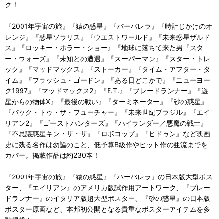
ク！
『2001年宇宙の旅』『猿の惑星』『バーバレラ』『時計じかけのオ
レンジ』『惑星ソラリス』『ウエストワールド』『未来惑星ザルド
ス』『ロッキー・ホラー・ショー』『地球に落ちて来た男『スタ
ー・ウォーズ』『未知との遭遇』『スーパーマン』『スター・トレ
ック』『マッドマックス』『ストーカー』『タイム・アフター・タ
イム』『フラッシュ・ゴードン』『ある日どこかで』『ニューヨー
ク1997』『マッドマックス2』『E.T.』『ブレードランナー』『遊
星からの物体X』『最後の戦い』『ターミネーター』『砂の惑星』
『バック・トゥ・ザ・フューチャー』『未来世紀ブラジル』『エイ
リアン2』『ゴーストハンターズ』『ハイランダー／悪魔の戦士』
『不思議惑星キン・ザ・ザ』『ロボコップ』『ヒドゥン』など映画
史に残る名作は勿論のこと、低予算B級作やヒット作の亜流までを
カバー。掲載作品は約230本！
『2001年宇宙の旅』『猿の惑星』『バーバレラ』の日本版大型ポス
ター、『エイリアン』のアメリカ版試作用アートワーク、『ブレー
ドランナー』のイタリア版超大型ポスター、『砂の惑星』の日本版
ポスター原画など、本邦初公開となる貴重なポスターアイテムを多