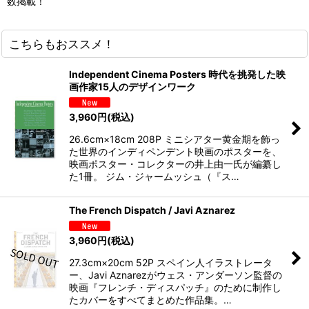
数掲載！
こちらもおススメ！
Independent Cinema Posters 時代を挑発した映
画作家15人のデザインワーク
3,960
円
(税込)
26.6cm×18cm 208P ミニシアター黄金期を飾っ
た世界のインディペンデント映画のポスターを、
映画ポスター・コレクターの井上由一氏が編纂し
た1冊。 ジム・ジャームッシュ（『ス…
The French Dispatch / Javi Aznarez
3,960
円
(税込)
27.3cm×20cm 52P スペイン人イラストレータ
ー、Javi Aznarezがウェス・アンダーソン監督の
映画『フレンチ・ディスパッチ』のために制作し
たカバーをすべてまとめた作品集。…