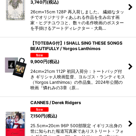
3,740
円
(税込)
26cm×15cm 128P 再入荷しました。 繊細なタッ
チでオリジナリティあふれる作品を生み出す画
家・ヒグチユウコと、数々の名作映画のポスター
を手掛けるアートディレクター・大島…
【TOTEBAG付】I SHALL SING THESE SONGS
BEAUTIFULLY / Yorgos Lanthimos
9,900
円
(税込)
24cm×21cm 112P 初回入荷分：トートバッグ付
き ギリシャ人映画監督、ヨルゴス・ランティモス
（Yorgos Lanthimos）の作品集。2024年公開の
映画『憐れみの3章（原…
CANNES / Derek Ridgers
7,150
円
(税込)
25.5cm×20cm 96P 500部限定 イギリス出身の
世に知られた報道写真家でありストリート・フォ