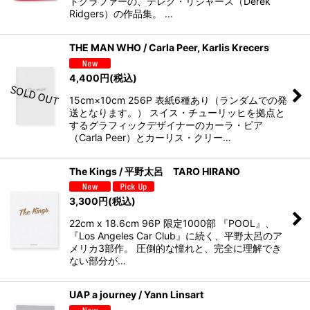
トグラファーの、デレク・リジャース（Derek
Ridgers）の作品集。 …
THE MAN WHO / Carla Peer, Karlis Krecers
4,400
円
(税込)
15cm×10cm 256P 表紙6種あり（ランダムでの発
送となります。） スイス・チューリッヒを拠点と
するグラフィックデザイナーのカーラ・ピア
（Carla Peer）とカーリス・クリー…
The Kings / 平野太呂 TARO HIRANO
3,300
円
(税込)
22cm x 18.6cm 96P 限定1000部 『POOL』、
『Los Angeles Car Club』に続く、平野太呂のア
メリカ3部作。 圧倒的な憧れと、完全に理解でき
ない部分が…
UAP a journey / Yann Linsart