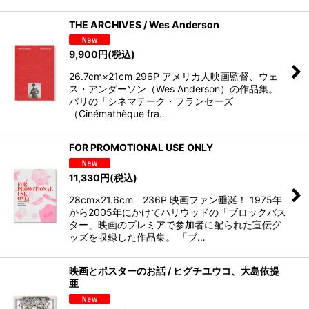
THE ARCHIVES / Wes Anderson
9,900
円
(税込)
26.7cm×21cm 296P アメリカ人映画監督、ウェ
ス・アンダーソン（Wes Anderson）の作品集。
パリの「シネマテーク・フランセーズ
（Cinémathèque fra…
FOR PROMOTIONAL USE ONLY
11,330
円
(税込)
28cm×21.6cm 236P 映画ファン垂涎！ 1975年
から2005年にかけてハリウッドの「ブロックバス
ター」映画のプレミアで参加者に配られた宣伝グ
ッズを収録した作品集。 「ブ…
映画とポスターのお話 / ヒグチユウコ、大島依提
亜