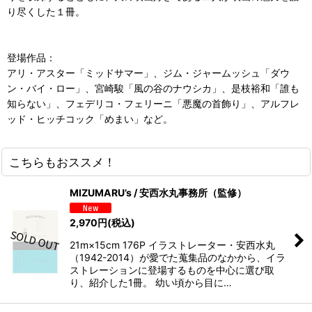
り尽くした１冊。
登場作品：
アリ・アスター「ミッドサマー」、ジム・ジャームッシュ「ダウ
ン・バイ・ロー」、宮崎駿「風の谷のナウシカ」、是枝裕和「誰も
知らない」、フェデリコ・フェリーニ「悪魔の首飾り」、アルフレ
ッド・ヒッチコック「めまい」など。
こちらもおススメ！
MIZUMARU’s / 安西水丸事務所（監修）
2,970
円
(税込)
21m×15cm 176P イラストレーター・安西水丸
（1942-2014）が愛でた蒐集品のなかから、イラ
ストレーションに登場するものを中心に選び取
り、紹介した1冊。 幼い頃から目に…