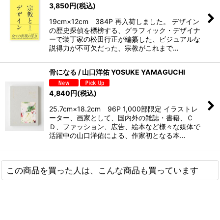
3,850
円
(税込)
19cm×12cm 384P 再入荷しました。 デザイン
の歴史探偵を標榜する、グラフィック・デザイナ
ーで装丁家の松田行正が編纂した、ビジュアルな
説得力が不可欠だった、宗教がこれまで…
骨になる / 山口洋佑 YOSUKE YAMAGUCHI
4,840
円
(税込)
25.7cm×18.2cm 96P 1,000部限定 イラストレ
ーター、画家として、国内外の雑誌・書籍、Ｃ
Ｄ、ファッション、広告、絵本など様々な媒体で
活躍中の山口洋佑による、作家初となる本…
この商品を買った人は、こんな商品も買っています