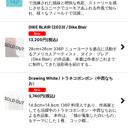
で洗練された描線と明快な色彩、ストーリーを感
じさせるユニークでユーモアあふれる作風で知ら
れ、様々なフィールドで活躍…
DIKE BLAIR (2023) / Dike Blair
13,200
円
(税込)
28cm×26cm 336P ニューヨークを拠点に活動す
るアメリカ人アーティスト、ダイク・ブレア
（Dike Blair）の作品集。 本書は作者がこれまで
に制作してきた油彩画を紹介する…
Drawing White / トラネコボンボン（中西なち
お）
3,740
円
(税込)
14.8cm×14.8cm 136P 料理人であり、作画家と
しても活躍中のトラネコボンボン・中西なちおに
よる作品集。 本作は、「猫が蒐集した白いもの」
をテーマにした１冊。 コック帽…