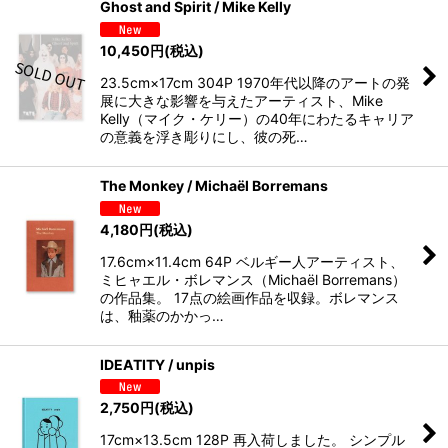
Ghost and Spirit / Mike Kelly
10,450
円
(税込)
23.5cm×17cm 304P 1970年代以降のアートの発
展に大きな影響を与えたアーティスト、Mike
Kelly（マイク・ケリー）の40年にわたるキャリア
の意義を浮き彫りにし、彼の死…
The Monkey / Michaël Borremans
4,180
円
(税込)
17.6cm×11.4cm 64P ベルギー人アーティスト、
ミヒャエル・ボレマンス（Michaël Borremans）
の作品集。 17点の絵画作品を収録。ボレマンス
は、釉薬のかかっ…
IDEATITY / unpis
2,750
円
(税込)
17cm×13.5cm 128P 再入荷しました。 シンプル