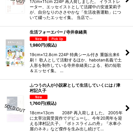
17cm×11cm 224P 再入荷しました。 イラストレ
ーター、エッセイストとして活躍中の安達茉莉子
が、自分なりのささやかな「生活改善運動」につ
いて綴ったエッセイ集。 当店で…
生活フォーエバー / 寺井奈緒美
1,980
円
(税込)
19cm×12.8cm 224P 特典シール付き 重版出来6
刷！ 歌人として活動するほか、habotan名義で土
人形を制作している寺井奈緒美による、初の短歌
＆エッセイ集。 …
ふつうの人が小説家として生活していくには / 津
村記久子
1,760
円
(税込)
18cm×13cm 208P 再入荷しました。 2005年
に太宰治賞受賞作でデビューし、今年20周年を迎
える津村記久子。『ポトスライムの舟』『水車小
屋のネネ』など傑作を生み出し続けて…