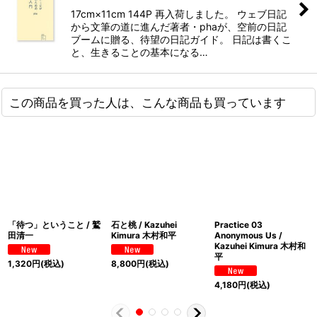
17cm×11cm 144P 再入荷しました。 ウェブ日記
から文筆の道に進んだ著者・phaが、空前の日記
ブームに贈る、待望の日記ガイド。 日記は書くこ
と、生きることの基本になる…
この商品を買った人は、こんな商品も買っています
「待つ」ということ / 鷲
石と桃 / Kazuhei
Practice 03
田清一
Kimura 木村和平
Anonymous Us /
Kazuhei Kimura 木村和
平
1,320
円
(税込)
8,800
円
(税込)
4,180
円
(税込)