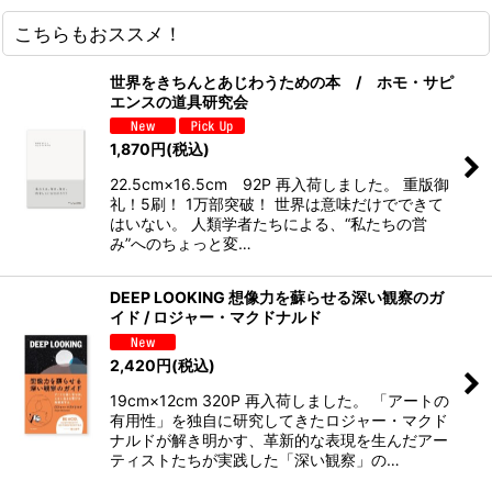
こちらもおススメ！
世界をきちんとあじわうための本 / ホモ・サピ
エンスの道具研究会
1,870
円
(税込)
22.5cm×16.5cm 92P 再入荷しました。 重版御
礼！5刷！ 1万部突破！ 世界は意味だけでできて
はいない。 人類学者たちによる、“私たちの営
み”へのちょっと変…
DEEP LOOKING 想像力を蘇らせる深い観察のガ
イド / ロジャー・マクドナルド
2,420
円
(税込)
19cm×12cm 320P 再入荷しました。 「アートの
有用性」を独自に研究してきたロジャー・マクド
ナルドが解き明かす、革新的な表現を生んだアー
ティストたちが実践した「深い観察」の…