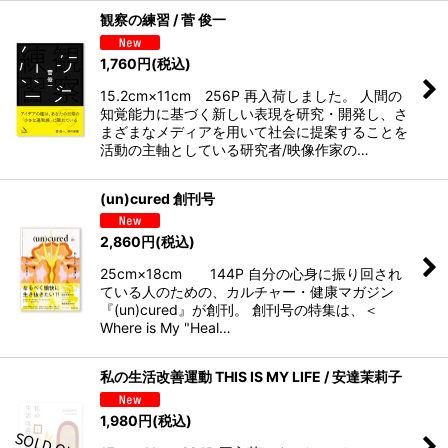
観察の練習 / 菅 俊一
1,760
円
(税込)
15.2cm×11cm 256P 再入荷しました。 人間の
知覚能力に基づく新しい表現を研究・開発し、さ
まざまなメディアを用いて社会に提案することを
活動の主軸としている研究者/映像作家の…
(un)cured 創刊号
2,860
円
(税込)
25cm×18cm 144P 自分の心身に振り回され
ている人のための、カルチャー・健康マガジン
『(un)cured』が創刊。 創刊号の特集は、＜
Where is My "Heal…
私の生活改善運動 THIS IS MY LIFE / 安達茉莉子
1,980
円
(税込)