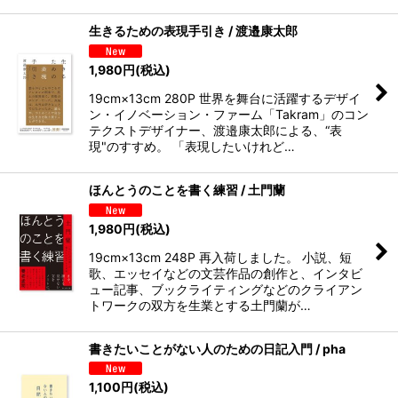
生きるための表現手引き / 渡邉康太郎
1,980
円
(税込)
19cm×13cm 280P 世界を舞台に活躍するデザイ
ン・イノベーション・ファーム「Takram」のコン
テクストデザイナー、渡邉康太郎による、“表
現"のすすめ。 「表現したいけれど…
ほんとうのことを書く練習 / 土門蘭
1,980
円
(税込)
19cm×13cm 248P 再入荷しました。 小説、短
歌、エッセイなどの文芸作品の創作と、インタビ
ュー記事、ブックライティングなどのクライアン
トワークの双方を生業とする土門蘭が…
書きたいことがない人のための日記入門 / pha
1,100
円
(税込)