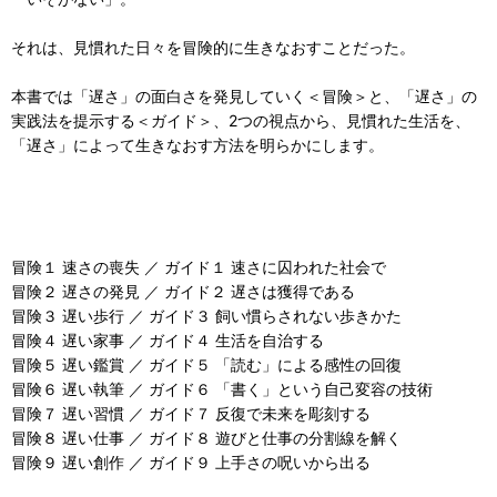
それは、見慣れた日々を冒険的に生きなおすことだった。
本書では「遅さ」の面白さを発見していく＜冒険＞と、「遅さ」の
実践法を提示する＜ガイド＞、2つの視点から、見慣れた生活を、
「遅さ」によって生きなおす方法を明らかにします。
冒険１ 速さの喪失 ／ ガイド１ 速さに囚われた社会で
冒険２ 遅さの発見 ／ ガイド２ 遅さは獲得である
冒険３ 遅い歩行 ／ ガイド３ 飼い慣らされない歩きかた
冒険４ 遅い家事 ／ ガイド４ 生活を自治する
冒険５ 遅い鑑賞 ／ ガイド５ 「読む」による感性の回復
冒険６ 遅い執筆 ／ ガイド６ 「書く」という自己変容の技術
冒険７ 遅い習慣 ／ ガイド７ 反復で未来を彫刻する
冒険８ 遅い仕事 ／ ガイド８ 遊びと仕事の分割線を解く
冒険９ 遅い創作 ／ ガイド９ 上手さの呪いから出る