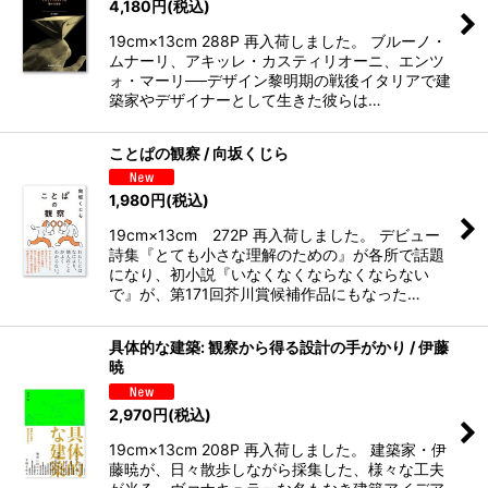
4,180
円
(税込)
19cm×13cm 288P 再入荷しました。 ブルーノ・
ムナーリ、アキッレ・カスティリオーニ、エンツ
ォ・マーリ──デザイン黎明期の戦後イタリアで建
築家やデザイナーとして生きた彼らは…
ことぱの観察 / 向坂くじら
1,980
円
(税込)
19cm×13cm 272P 再入荷しました。 デビュー
詩集『とても小さな理解のための』が各所で話題
になり、初小説『いなくなくならなくならない
で』が、第171回芥川賞候補作品にもなった…
具体的な建築: 観察から得る設計の手がかり / 伊藤
暁
2,970
円
(税込)
19cm×13cm 208P 再入荷しました。 建築家・伊
藤暁が、日々散歩しながら採集した、様々な工夫