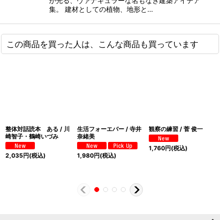
が光る、ヴァナキュラーな名もなき建築アイデア
集。 建材としての植物、地形と…
この商品を買った人は、こんな商品も買っています
整体対話読本 ある / 川
生活フォーエバー / 寺井
観察の練習 / 菅 俊一
崎智子・鶴崎いづみ
奈緒美
1,760
円
(税込)
2,035
円
(税込)
1,980
円
(税込)