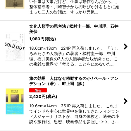
い仕事は大事だけど、仕事は動作なんだから。」
整体指導者・川崎智子からの呼びかけをもとに始
まった二人の対話は、すっかり元気…
文化人類学の思考法 / 松村圭一郎、中川理、石井
美保
1,980
円
(税込)
18.6cm×13cm 224P 再入荷しました。 『うし
ろめたさの人類学』の著者・松村圭一郎、中川
理、石井美保の3人の人類学者たちが綴った、こ
の複雑な世界で「考える」ことを止めないた…
旅の効用 人はなぜ移動するのか / ペール・アン
デション（著）、畔上司（訳）
2,420
円
(税込)
19.6cm×14cm 351P 再入荷しました。 これま
でインドを中心に世界中を旅してきたフィンラン
ド人ジャーナリストが、自身の体験と、過去の小
説や旅行記、思想、映画作品を参照しつつ、さ…