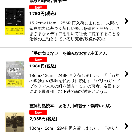
観察の練習 / 菅 俊一
1,760
円
(税込)
15.2cm×11cm 256P 再入荷しました。 人間の
知覚能力に基づく新しい表現を研究・開発し、さ
まざまなメディアを用いて社会に提案することを
活動の主軸としている研究者/映像作家の…
「手に負えない」を編みなおす / 友田とん
1,980
円
(税込)
19cm×13cm 248P 再入荷しました。 『「百年
の孤独」の孤独を代わりに読む』『パリのガイド
ブックで東京の町を闊歩する』の著者、友田トン
による最新作。地下鉄の漏水対策という…
整体対話読本 ある / 川崎智子・鶴崎いづみ
2,035
円
(税込)
18cm×12cm 294P 再入荷しました。 「やりた