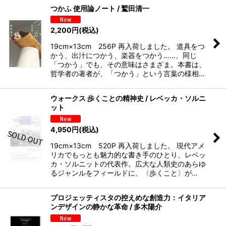
つかふ 使用論ノート / 鷲田清一
2,200
円
(税込)
19cm×13cm 256P 再入荷しました。 道具をつ
かう、出汁につかう、楽器をつかう……、同じ
「つかう」でも、その意味はさまざま。本書は、
哲学者の著者が、「つかう」という言葉の様相…
ウォークス 歩くことの精神史 / レベッカ・ソルニ
ット
4,950
円
(税込)
19cm×13cm 520P 再入荷しました。 現代アメ
リカでもっとも魅力的な書き手のひとり、レベッ
カ・ソルニットの代表作。広大な人類史のあらゆ
るジャンルをフィールドに、〈歩くこと〉が…
プロジェッティスタの控えめな創造力：イタリア
ンデザインの静かな革命 / 多木陽介