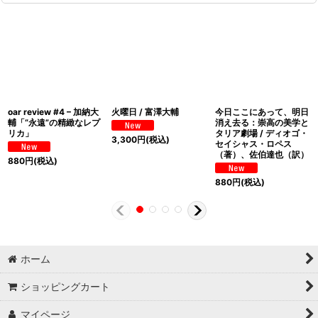
oar review #4 – 加納大
火曜日 / 富澤大輔
今日ここにあって、明日
輔「“永遠”の精緻なレプ
消え去る：崇高の美学と
リカ」
タリア劇場 / ディオゴ・
3,300
円
(税込)
セイシャス・ロペス
（著）、佐伯達也（訳）
880
円
(税込)
880
円
(税込)
ホーム
ショッピングカート
マイページ