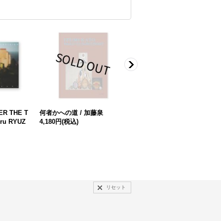
R THE T
何者かへの道 / 加藤泉
導光 ー花は盛りにー / 外山亮
uru RYUZ
4,180円
(税込)
介
3,850円
(税込)
リセット