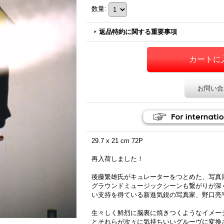
数量
:
返品特約に関する重要事項
お問い合
29.7 x 21 cm 72P
再入荷しました！
後藤繁雄氏がキュレーターをつとめた、写真展「
グラウンドミュージックシーンも繋がりが深
い支持を得ている新進気鋭の写真家、野口亮平
生々しく鮮烈に脳裏に焼きつくようなイメー
とそれらが次々に気持ちいいグルーヴに変換