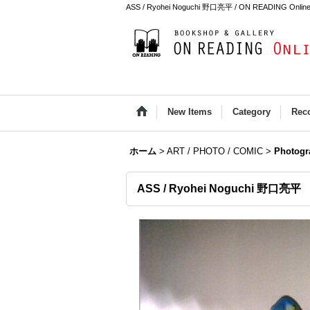
ASS / Ryohei Noguchi 野口亮平 / ON READING Online
New Items
Category
Rec
ホーム
>
ART / PHOTO / COMIC
>
Photogr
ASS / Ryohei Noguchi 野口亮平