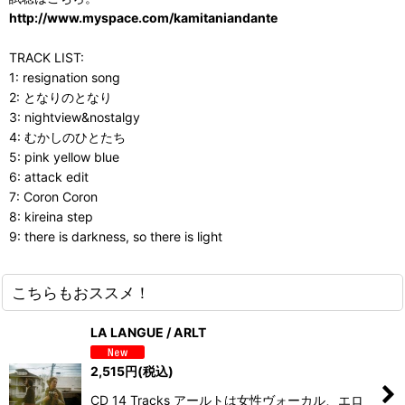
http://www.myspace.com/kamitaniandante
TRACK LIST:
1: resignation song
2: となりのとなり
3: nightview&nostalgy
4: むかしのひとたち
5: pink yellow blue
6: attack edit
7: Coron Coron
8: kireina step
9: there is darkness, so there is light
こちらもおススメ！
LA LANGUE / ARLT
2,515
円
(税込)
CD 14 Tracks アールトは女性ヴォーカル、エロ