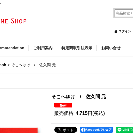
p
ログイン
ommendation
ご利用案内
特定商取引法表示
お問い合せ
aph
>
そこへゆけ / 佐久間 元
そこへゆけ / 佐久間 元
販売価格
:
4,715円
(税込)
Facebookでシェア