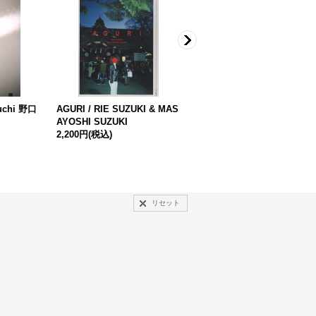
guchi 野口
AGURI / RIE SUZUKI & MAS
Norihito Hiraide / Norihito 
AYOSHI SUZUKI
iraide
2,200円
(税込)
2,530円
(税込)
リセット