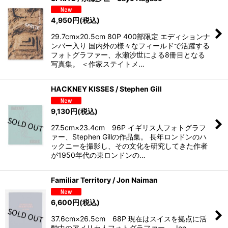
4,950
円
(税込)
29.7cm×20.5cm 80P 400部限定 エディションナ
ンバー入り 国内外の様々なフィールドで活躍する
フォトグラファー、永瀬沙世による8冊目となる
写真集。 ＜作家ステイトメ…
HACKNEY KISSES / Stephen Gill
9,130
円
(税込)
27.5cm×23.4cm 96P イギリス人フォトグラフ
ァー、Stephen Gillの作品集。 長年ロンドンのハ
ックニーを撮影し、その文化を研究してきた作者
が1950年代の東ロンドンの…
Familiar Territory / Jon Naiman
6,600
円
(税込)
37.6cm×26.5cm 68P 現在はスイスを拠点に活
動中のアメリカ人フォトグラファー、 Jon