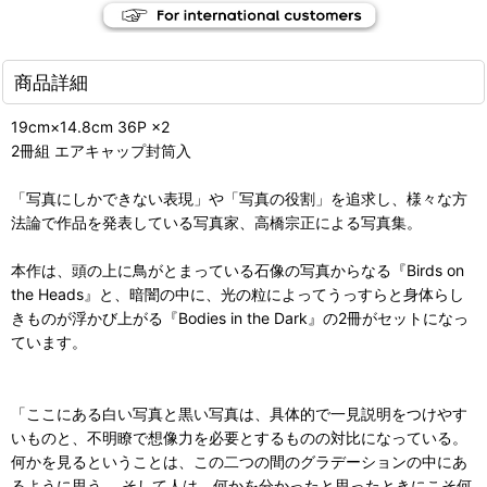
商品詳細
19cm×14.8cm 36P ×2
2冊組 エアキャップ封筒入
「写真にしかできない表現」や「写真の役割」を追求し、様々な方
法論で作品を発表している写真家、高橋宗正による写真集。
本作は、頭の上に鳥がとまっている石像の写真からなる『Birds on
the Heads』と、暗闇の中に、光の粒によってうっすらと身体らし
きものが浮かび上がる『Bodies in the Dark』の2冊がセットになっ
ています。
「ここにある白い写真と黒い写真は、具体的で一見説明をつけやす
いものと、不明瞭で想像力を必要とするものの対比になっている。
何かを見るということは、この二つの間のグラデーションの中にあ
るように思う。 そして人は、何かを分かったと思ったときにこそ何