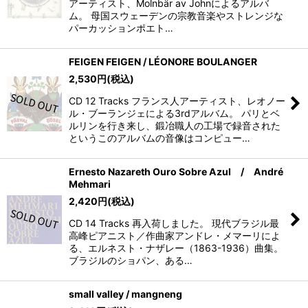
アーティスト、Molnbär av Johnによるアルバ
ム。 母国スウェーデンの宗教音楽やストレンジな
パーカッションポエト…
FEIGEN FEIGEN / LÉONORE BOULANGER
2,530
円
(税込)
CD 12 Tracks フランス人アーティスト、レオノー
ル・ブーランジェによる3rdアルバム。 パリとベ
ルリンを行き来し、鍛冶職人の工場で録音された
というこのアルバムの音像はコンピュー…
Ernesto Nazareth Ouro Sobre Azul / André
Mehmari
2,420
円
(税込)
CD 14 Tracks 再入荷しました。 現代ブラジル最
高峰ピアニスト／作曲家アンドレ・メマーリによ
る、エルネスト・ナザレー（1863-1936）曲集。
ブラジルのショパン、ある…
small valley / mangneng