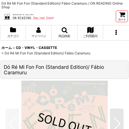
Dó Ré Mi Fon Fon (Standard Edition)/ Fábio Caramuru / ON READING Online
Shop
カート
カテゴリ
マイページ
商品検索
ご利用案内
ホーム
>
CD・VINYL・CASSETTE
>
Dó Ré Mi Fon Fon (Standard Edition)/ Fábio Caramuru
Dó Ré Mi Fon Fon (Standard Edition)/ Fábio
Caramuru