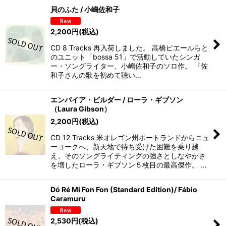
貝のふた / 小嶋佐和子
2,200
円
(税込)
CD 8 Tracks 再入荷しました。 高橋ピエールらと
のユニット「bossa 51」で活動していたシンガ
ー・ソングライター、小嶋佐和子のソロ作。 『佐
和子さんの歌を初めて聴い…
エンパイア・ビルダー / ローラ・ギブソン
（Laura Gibson）
2,200
円
(税込)
CD 12 Tracks 米オレゴン州ポートランドからニュ
ーヨークへ、新天地で待ち受けた困難を乗り越
え、そのソングライティングの強さとしなやかさ
を増したローラ・ギブソン５枚目の最高傑作。 …
Dó Ré Mi Fon Fon (Standard Edition)/ Fábio
Caramuru
2,530
円
(税込)