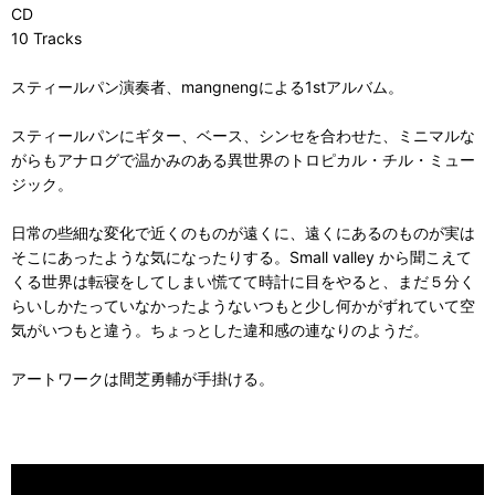
CD
10 Tracks
スティールパン演奏者、mangnengによる1stアルバム。
スティールパンにギター、ベース、シンセを合わせた、ミニマルな
がらもアナログで温かみのある異世界のトロピカル・チル・ミュー
ジック。
日常の些細な変化で近くのものが遠くに、遠くにあるのものが実は
そこにあったような気になったりする。Small valley から聞こえて
くる世界は転寝をしてしまい慌てて時計に目をやると、まだ５分く
らいしかたっていなかったようないつもと少し何かがずれていて空
気がいつもと違う。ちょっとした違和感の連なりのようだ。
アートワークは間芝勇輔が手掛ける。