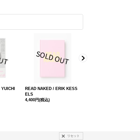
YUICHI
READ NAKED / ERIK KESS
現代アートを殺さないために
ELS
: ソフトな恐怖政治と表現の
4,400円
(税込)
自由 / 小崎哲哉
2,970円
(税込)
リセット