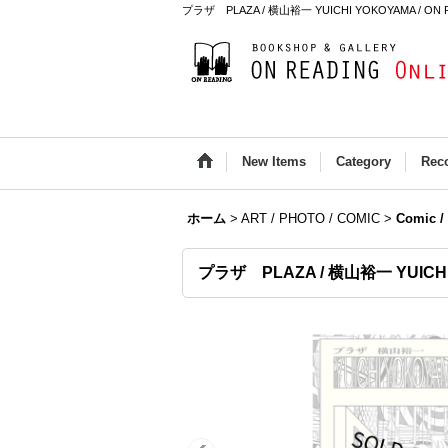
プラザ PLAZA / 横山裕一 YUICHI YOKOYAMA / ON RE
New Items
Category
Rec
ホーム
>
ART / PHOTO / COMIC
>
Comic /
プラザ PLAZA / 横山裕一 YUICH