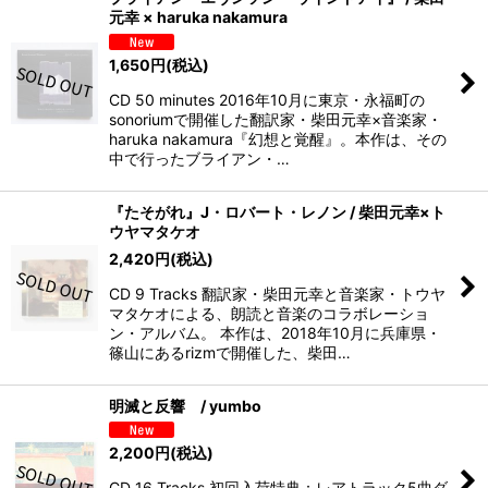
元幸 × haruka nakamura
1,650
円
(税込)
CD 50 minutes 2016年10月に東京・永福町の
sonoriumで開催した翻訳家・柴田元幸×音楽家・
haruka nakamura『幻想と覚醒』。本作は、その
中で行ったブライアン・…
『たそがれ』J・ロバート・レノン / 柴田元幸×ト
ウヤマタケオ
2,420
円
(税込)
CD 9 Tracks 翻訳家・柴田元幸と音楽家・トウヤ
マタケオによる、朗読と音楽のコラボレーショ
ン・アルバム。 本作は、2018年10月に兵庫県・
篠山にあるrizmで開催した、柴田…
明滅と反響 / yumbo
2,200
円
(税込)
CD 16 Tracks 初回入荷特典：レアトラック5曲ダ