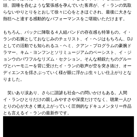
頭、固唾を呑むような緊張感を孕んでいた客席が、イ・ランの気取
らないやりとりをとおして徐々に心をときほぐされ、最後に大きな
熱狂へと達する感動的なパフォーマンスをご堪能いただけます。
もちろん、バックに陣取る４人組バンドの存在感も特筆もの。イ・
ランの右腕としておなじみのチェリスト、イ・ヘジはもちろん、DJ
としての活動でも知られるユ・ヘミ、クアン・プログラムの豪腕ド
ラマー、キム・ヨンフンとソリミュージアムのベーシスト、イ・ジ
ョンウのパワフルなリズム・セクション。そんな精鋭たちのグルー
ヴとハーモニーを背に受けたイ・ランの歌声が空を突き抜け、オー
ディエンスを揺さぶっていく様が眼に浮かぶ生々しい仕上がりとな
りました。
笑いあり涙あり、さらに諧謔も社会への問いかけもある。人間
イ・ランひとりだけの親しみやすさや深度だけでなく、聴衆一人ひ
とりの心が大きく燃え上がっていく圧倒的なドキュメンタリー作品
とも言えるイ・ランの最新作です。