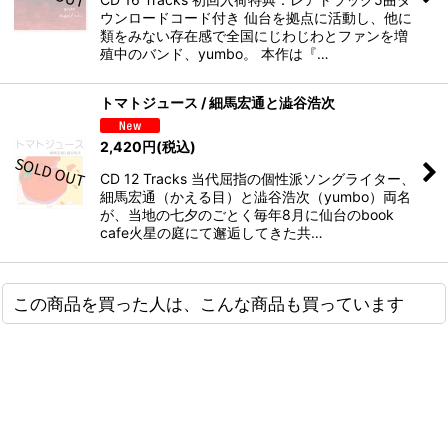
ウンロードコード付き 仙台を拠点に活動し、他に
類をみない存在感で全国にじわじわとファンを増
殖中のバンド、yumbo。 本作は『…
トマトジュース / 細馬宏通と澁谷浩次
2,420
円
(税込)
CD 12 Tracks 当代屈指の個性派ソングライター、
細馬宏通（かえる目）と澁谷浩次（yumbo）両名
が、当地の七夕のごとく毎年8月に仙台のbook
cafe火星の庭にて邂逅してきた共…
この商品を買った人は、こんな商品も買っています