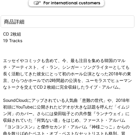
商品詳細
CD 2枚組
19 Tracks
エッセイやコミックも含めて、今、最も注目を集める韓国のマル
チ・アーティスト、イ・ラン。シンガー・ソングライターとしても
長く活動してきた彼女にとって初のホール公演となった2018年の東
京、ひらつかホールでの2時間超の公演を、ユーモラスでヒューマン
なトークを交えてCD２枚組に完全収録したライブ・アルバム。
SoundCloudにアップされている人気曲「患難の世代」や、2018年
初頭にYouTubeに公開されたビデオが大きな話題を呼んだ「イムジ
ン河」のカバー。さらには柴田聡子との共作盤『ランナウェイ』に
収録されていた「何気ない道」をはじめ、ファースト・アルバム
『ヨンヨンスン』と傑作セカンド・アルバム『神様ごっこ』からの
曲を散りばめたベスト・オブ・ベストなセットリストも格別。冒