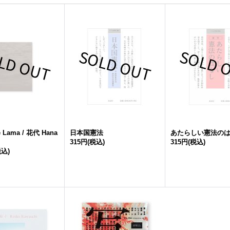
e Lama / 花代 Hana
日本国憲法
あたらしい憲法の
315円
(税込)
315円
(税込)
税込)