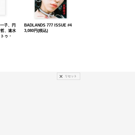
本一子、円
BADLANDS 777 ISSUE #4
Vi Veri Vinversum Vivus Vi
山哲、速水
3,080円
(税込)
i / 野口亮平
ヒトゥ・
3,080円
(税込)
リセット