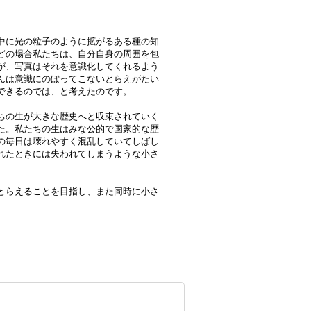
中に光の粒子のように拡がるある種の知
どの場合私たちは、自分自身の周囲を包
が、写真はそれを意識化してくれるよう
んは意識にのぼってこないとらえがたい
できるのでは、と考えたのです。
ちの生が大きな歴史へと収束されていく
た。私たちの生はみな公的で国家的な歴
の毎日は壊れやすく混乱していてしばし
れたときには失われてしまうような小さ
とらえることを目指し、また同時に小さ
。