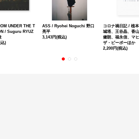
OM UNDER THE T
ASS / Ryohei Noguchi 野口
コロナ禍日記 / 植
N / Suguru RYUZ
亮平
城塔、王谷晶、香
俊
3,143円
(税込)
健朗、福永信、マ
税込)
ザ・ピーポーほか
2,200円
(税込)