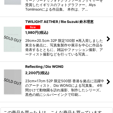
ィーアワードでフォトグラファーオブザイヤーを
受賞したイギリスのフォトグラファー、Alys
Tomlinsonによる作品集。 本作は、ア…
TWILIGHT AETHER / Rie Suzuki 鈴木理恵
1,980
円
(税込)
29cm×20.5cm 32P 限定100部 ※再入荷しました
東京を拠点に、写真集製作や展示を中心に作品を
発表するとともに、雑誌やファッション撮影、ア
ーティスト撮影などを行っている写真…
Reflecting / Dio WONG
2,200
円
(税込)
23cm×17cm 52P 限定500部 香港を拠点に活躍中
のアーティスト、Dio WONGによる写真集。 4年
間かけて動物園を訪れ撮影、制作したシリーズ。
黒色の紙にシルバーインクで印刷…
この商品を買った人は、こんな商品も買っています