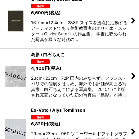
6,600
円
(税込)
16.7cm×12.4cm 288P スイスを拠点に活動する
アーティストであり美術教育者のオリビエ・スッ
ター（Olivier Suter）の作品集。 本書に収められ
た写真が様々な時代の…
島影 / 白石ちえこ
4,400
円
(税込)
23cm×23cm 72P 国内のみならず、フランス・
パリでの個展をはじめ、海外でも評価が高まる写
真家、白石ちえこによる写真集。 2015年に出版
され完売となっていた幻の写真集『島影』が待…
Ex-Voto / Alys Tomlinson
6,820
円
(税込)
29cm×23cm 96P ソニーワールドフォトグラフ