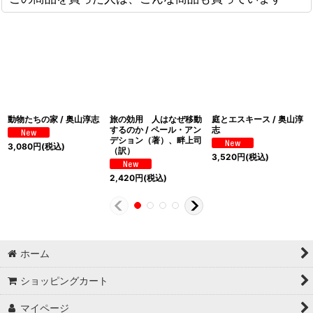
動物たちの家 / 奥山淳志
旅の効用 人はなぜ移動
庭とエスキース / 奥山淳
するのか / ペール・アン
志
デション（著）、畔上司
3,080
円
(税込)
（訳）
3,520
円
(税込)
2,420
円
(税込)
ホーム
ショッピングカート
マイページ