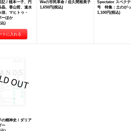
記 / 植本一子、円
Weの市民革命 / 佐久間裕美子
Spectator スペク
谷晶、香山哲、速水
1,650円
(税込)
号 特集：土のが
永信、マヒトゥ・
1,100円
(税込)
ポーほか
税込)
の精神史 / ダリア
ダー
税込)