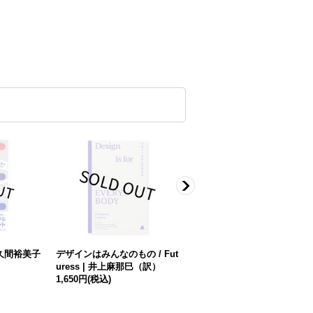
佐久間裕美子
デザインはみんなのもの / Fut
新装 アニミズムという希望
uress | 井上麻那巳（訳）
講演録 琉球大学の五日間 / 山
1,650円
(税込)
尾三省
2,200円
(税込)