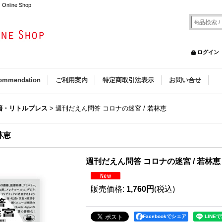
line Shop
ログイン
ommendation
ご利用案内
特定商取引法表示
お問い合せ
籍・リトルプレス
>
週刊だえん問答 コロナの迷宮 / 若林恵
林恵
週刊だえん問答 コロナの迷宮 / 若林恵
販売価格
:
1,760円
(税込)
Facebookでシェア