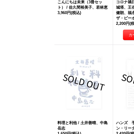
こんにちは未来（3冊セッ
コロナ禍日
ト） / 佐久間裕美子、若林恵
城塔、王
3,960円
(税込)
健朗、福
ザ・ピー
2,200円
(
料理と利他 / 土井善晴、中島
ハンズ 手
岳志
ン・リー
1,650円
(税込)
2,420円
(