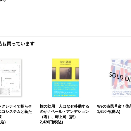
品も買っています
ックシティで暮らそ
旅の効用 人はなぜ移動する
Weの市民革命 / 
エコシステムと新た
のか / ペール・アンデション
1,650円
(税込)
策
（著）、畔上司（訳）
税込)
2,420円
(税込)