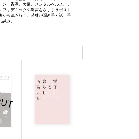
ーン、香港、大麻、メンタルヘルス、デ
ンフォデミックの迷宮をさまようポスト
裏から読み解く。若林が聞き手と話し手
な試み。