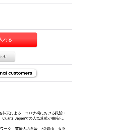
わせ
若林恵による、コロナ禍における政治・
artz Japanでの人気連載が書籍化。
、リモートワーク、芸能人の自殺、5G覇権、医療