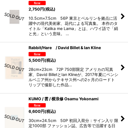
2,750
円
(税込)
10.5cm×7.5cm 56P 東京とベルリンを拠点に活
躍中の現代美術家、花代による写真集。 本作のタ
イトル「Kalika me Lama」とは、ハワイ語で「絹
と光」という意味。 …
Rabbit/Hare / David Billet & Ian Kline
5,500
円
(税込)
28cm×23cm 72P 750部限定 アメリカの写真
家、David BilletとIan Klineが、2017年夏にペンシ
ルベニア州からテキサス州への2ヶ月のロードト
リップで撮影した作品…
KUMO / 雲 / 横浪修 Osamu Yokonami
6,600
円
(税込)
30cm×24.5cm 50P 初回入荷分：サイン入り 限
定1000部 ファッション誌、広告等で活躍する日