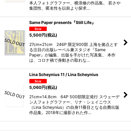
本人フォトグラファー、横浪修の作品集。 若さや
集団性、匿名性を以前より探求…
Same Paper presents『Still Life』
5,500
円
(税込)
27cm×21cm 246P 限定900部 上海を拠点とす
る注目の出版レーベル兼スタジオ『Same
Paper』が編集、出版を手がけた写真集。 本作
は、コロナ禍で身動きの取れな…
Lina Scheynius 11 / Lina Scheynius
5,060
円
(税込)
21cm×14.8cm 64P 500部限定発行 スウェーデ
ン人フォトグラファー、リナ・シェイニウス
（Lina Scheynius）の自身11冊目となる自費出版
作品集。2018年に撮影された作…