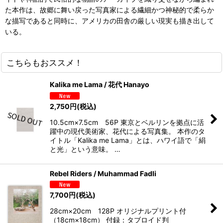
た本作は、故郷に舞い戻った写真家による繊細かつ神秘的で柔らか
な描写であると同時に、アメリカの田舎の厳しい現実も描き出して
いる。
こちらもおススメ！
Kalika me Lama / 花代 Hanayo
2,750
円
(税込)
10.5cm×7.5cm 56P 東京とベルリンを拠点に活
躍中の現代美術家、花代による写真集。 本作のタ
イトル「Kalika me Lama」とは、ハワイ語で「絹
と光」という意味。 …
Rebel Riders / Muhammad Fadli
7,700
円
(税込)
28cm×20cm 128P オリジナルプリント付
（18cm×18cm） 付録：タブロイド判