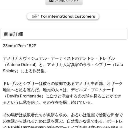
お問い合わせ
商品詳細
23cm×17cm 152P
アメリカ人ヴィジュアル・アーティストのアントン・ドレザル
（Antone Dolezal）と、アメリカ人写真家のララ・シプリー（Lara
Shipley）による作品集。
ドレザルとシプリーは彼らの故郷であるアメリカ中西部、オザーク
地区へと足を運んだ。地元の人々は、デビルズ・プロムナード
（Devil's Promenade）に立つと浮遊する光の球を見ることができ
るという伝承を信じ、その存在を探し続けている。
その場所は放浪者たちが救済を求め、あるいは退屈で陰鬱な田舎で
の生活から逃れるために足を運ぶ、自然豊かな道である。ポートレ
イトや神話的で民俗的な物語のアーカイブを織り交ぜながら編まれ