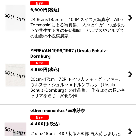
6,600
円
(税込)
24.8cm×19.5cm 164P スイス人写真家、Alfio
Tommasiniによる写真集。 人間と牛が一つ屋根の
下で共生する冬の長い期間、アルプスやアルプス
の山麓の小規模農家…
YEREVAN 1996/1997 / Ursula Schulz-
Dornburg
4,950
円
(税込)
20cm×17cm 72P ドイツ人フォトグラファー、
ウルスラ・シュルツ＝ドルンブルク（Ursula
Schulz-Dornburg）の作品集。 作者はその長いキ
ャリアを通じ、変化や推…
other mementos / 幸本紗奈
4,400
円
(税込)
21cm×18cm 48P 初版700部 再入荷しました。