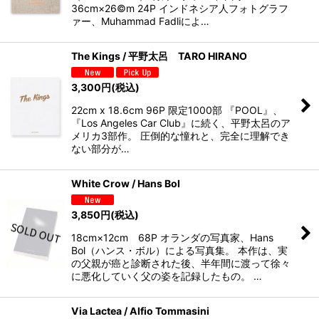
36cm×26©m 24P インドネシア人フォトグラフ
ァー、Muhammad Fadliによ…
The Kings / 平野太呂 TARO HIRANO
3,300
円
(税込)
22cm x 18.6cm 96P 限定1000部 『POOL』、
『Los Angeles Car Club』に続く、平野太呂のア
メリカ3部作。 圧倒的な憧れと、完全に理解でき
ない部分が…
White Crow / Hans Bol
3,850
円
(税込)
18cm×12cm 68P オランダの写真家、Hans
Bol（ハンス・ボル）による写真集。 本作は、実
の父親が癌と診断された後、半年間に渡って徐々
に悪化していく父の姿を記録したもの。 …
Via Lactea / Alfio Tommasini