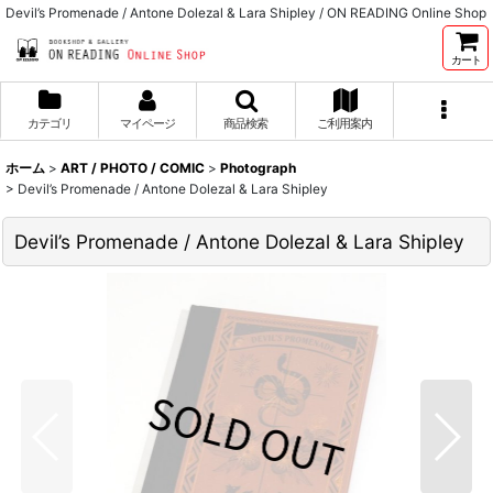
Devil’s Promenade / Antone Dolezal & Lara Shipley / ON READING Online Shop
カート
カテゴリ
マイページ
商品検索
ご利用案内
ホーム
>
ART / PHOTO / COMIC
>
Photograph
>
Devil’s Promenade / Antone Dolezal & Lara Shipley
Devil’s Promenade / Antone Dolezal & Lara Shipley