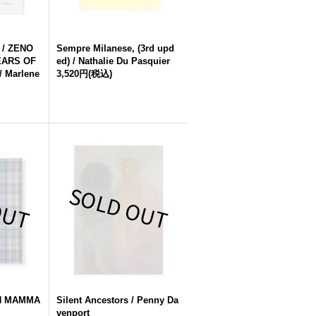
/ ZENO
Sempre Milanese, (3rd upd
EARS OF
ed) / Nathalie Du Pasquier
 Marlene
3,520円
(税込)
N MAMMA
Silent Ancestors / Penny Da
venport