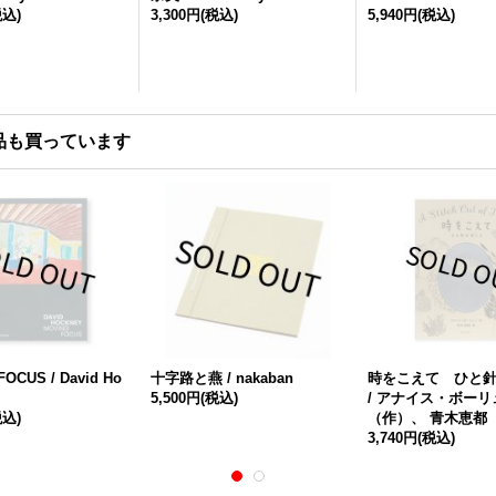
税込)
3,300円
(税込)
5,940円
(税込)
品も買っています
OCUS / David Ho
十字路と燕 / nakaban
時をこえて ひと
5,500円
(税込)
/ アナイス・ボーリ
税込)
（作）、 青木恵都
3,740円
(税込)