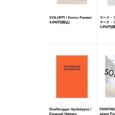
SVILUPPI / Enrico Pantani
マーク・マ
4,840円
(税込)
マーク・
3,850円
(
Diselbrugger Apokalypse /
PAINTINGS
Emanuel Halpern
stiane Po