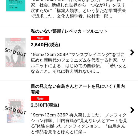
家、社会...断絶した世界から「つながり」を取り
戻すために「構築人類学」という新たな学問手法
で追求した、文化人類学者、松村圭一郎…
私のいない部屋 / レベッカ・ソルニット
2,640
円
(税込)
19cm×13cm 304P "マンスプレイニング"を世に
広めた新時代のフェミニズムを代表する作家、ソ
ルニットによる、はじめての自叙伝。 「若い女と
なること。それは数え切れないほ…
目の見えない白鳥さんとアートを見にいく / 川内
有緒
2,310
円
(税込)
19cm×13cm 336P 再入荷しました。 ノンフィク
ション作家、川内有緒が“見えない人とアートを見
る”体験を綴った ノンフィクション。 「白鳥さん
と作品を見るとほんとに楽…