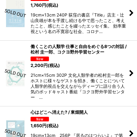
1,760
円
(税込)
19cm×13cm 240P 荻窪の書店『Title』店主・辻
山良雄が本を手渡し続ける中で思ったこと、考え
たこと、感じたことを綴ったエッセイ集。 効率重
視という名の不寛容な社会、コロナ…
働くことの人類学 仕事と自由をめぐる8つの対話 /
松村 圭一郎、コクヨ野外学習センター
2,200
円
(税込)
21cm×15cm 302P 文化人類学者の松村圭一郎を
ホストに様々なゲストを招き、働くことについて
人類学的視点を交えながらディープに語り合う人
気のポッドキャスト番組『コクヨ野外学習センタ
ー …
心はどこへ消えた? / 東畑開人
1,650
円
(税込)
19cm×13cm 256P 『居るのはつらいよ』で第