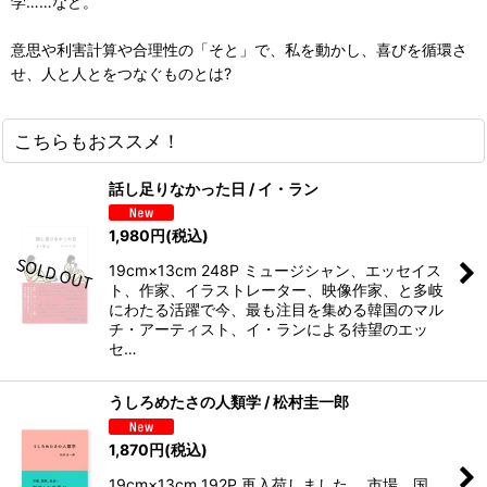
学……など。
意思や利害計算や合理性の「そと」で、私を動かし、喜びを循環さ
せ、人と人とをつなぐものとは?
こちらもおススメ！
話し足りなかった日 / イ・ラン
1,980
円
(税込)
19cm×13cm 248P ミュージシャン、エッセイス
ト、作家、イラストレーター、映像作家、と多岐
にわたる活躍で今、最も注目を集める韓国のマル
チ・アーティスト、イ・ランによる待望のエッ
セ…
うしろめたさの人類学 / 松村圭一郎
1,870
円
(税込)
19cm×13cm 192P 再入荷しました。 市場、国