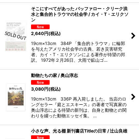
そこにすべてがあった バッファロー・クリーク洪
水と集合的トラウマの社会学 / カイ・T・エリクソ
ン
2,640
円
(税込)
19cm×13cm 384P 「集合的トラウマ」に輪郭
を与えたアメリカ社会学の古典、若き災害研究
者、カイ・T・エリクソンによる著作が待望の邦
訳。 1972年２月26日、大雨で鉱山ゴ…
動物たちの家 / 奥山淳志
3,080
円
(税込)
19cm×13cm 336P 再入荷しました。 当店のロ
ングセラー『庭とエスキース』の著者で写真家の
奥山淳志による待望の新刊は、自身と動物との関
わりを綴った動物エッセイ集。 …
小さな声、光る棚 新刊書店Titleの日常 / 辻山良雄