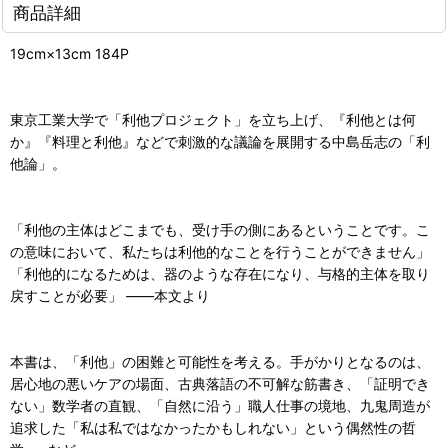
商品詳細
19cm×13cm 184P
東京工業大学で「利他プロジェクト」を立ち上げ、『利他とは何
か』『料理と利他』などで刺激的な議論を展開する中島岳志の「利
他論」。
「利他の主体はどこまでも、受け手の側にあるということです。こ
の意味において、私たちは利他的なことを行うことができません」
「利他的になるためは、器のような存在になり、与格的主体を取り
戻すことが必要」 ——本文より
本書は、「利他」の困難と可能性を考える。手がかりとなるのは、
居心地の悪いケアの場面、古典落語の不可解な筋書き、「証明でき
ない」数学者の直観、「自然に沿う」職人仕事の境地、九鬼周造が
追求した「私は私ではなかったかもしれない」という偶然性の哲