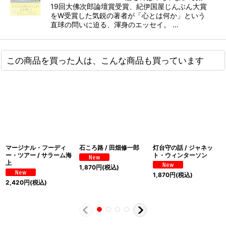
19回大佛次郎論壇賞受賞、紀伊国屋じんぶん大賞
をW受賞した気鋭の著者が「心とは何か」という
直球の問いに迫る、渾身のエッセイ。 …
この商品を買った人は、こんな商品も買っています
マージナル・フーディ
石ころ路 / 田畑修一郎
灯台守の話 / ジャネッ
ー・ツアー / サラーム海
ト・ウィンターソン
上
1,870
円
(税込)
1,870
円
(税込)
2,420
円
(税込)