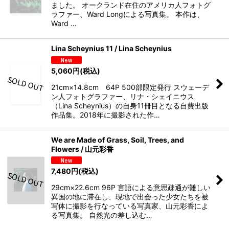
ました。 オークランド在住のアメリカ人フォトグ
ラファー、Ward Longによる写真集。 本作は、
Ward …
Lina Scheynius 11 / Lina Scheynius
5,060
円
(税込)
21cm×14.8cm 64P 500部限定発行 スウェーデ
ン人フォトグラファー、リナ・シェイニウス
（Lina Scheynius）の自身11冊目となる自費出版
作品集。2018年に撮影された作…
We are Made of Grass, Soil, Trees, and
Flowers / 山元彩香
7,480
円
(税込)
29cm×22.6cm 96P 言語による意思疎通が難しい
異国の地に滞在し、現地で出会った少女たちを被
写体に撮影を行なっている写真家、山元彩香によ
る写真集。 自然光の差し込む…