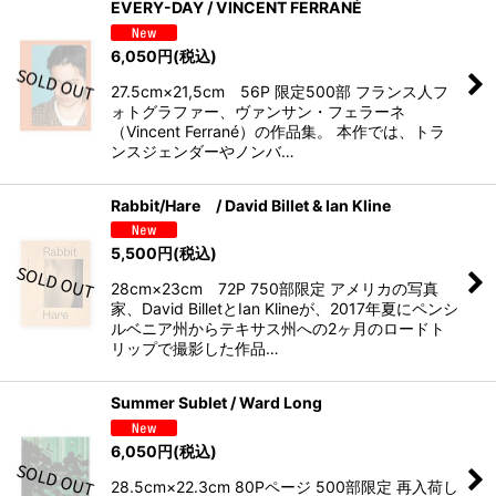
EVERY-DAY / VINCENT FERRANÉ
6,050
円
(税込)
27.5cm×21,5cm 56P 限定500部 フランス人フ
ォトグラファー、ヴァンサン・フェラーネ
（Vincent Ferrané）の作品集。 本作では、トラ
ンスジェンダーやノンバ…
Rabbit/Hare / David Billet & Ian Kline
5,500
円
(税込)
28cm×23cm 72P 750部限定 アメリカの写真
家、David BilletとIan Klineが、2017年夏にペンシ
ルベニア州からテキサス州への2ヶ月のロードト
リップで撮影した作品…
Summer Sublet / Ward Long
6,050
円
(税込)
28.5cm×22.3cm 80Pページ 500部限定 再入荷し