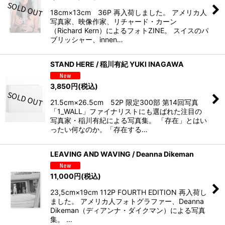
18cm×13cm 36P 再入荷しました。 アメリカ人
写真家、映像作家、リチャード・カーン
（Richard Kern）によるフォトZINE。 スイスのパ
ブリッシャー、innen…
STAND HERE / 稲川有紀 YUKI INAGAWA
3,850
円
(税込)
21.5cm×26.5cm 52P 限定300部 第14回写真
「1_WALL」ファイナリストにも選ばれた注目の
写真家・稲川有紀による写真集。 「存在」とはい
ったい何なのか。「存在する…
LEAVING AND WAVING / Deanna Dikeman
11,000
円
(税込)
23,5cm×19cm 112P FOURTH EDITION 再入荷し
ました。 アメリカ人フォトグラファー、Deanna
Dikeman（ディアンナ・ダイクマン）による写真
集。 …