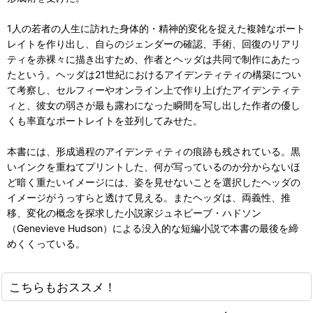
1人の若者の人生に訪れた身体的・精神的変化を捉えた複雑なポート
レイトを作り出し、自らのジェンダーの確認、手術、回復のリアリ
ティを赤裸々に描き出すため、作者とヘッダは共同で制作にあたっ
たという。ヘッダは21世紀におけるアイデンティティの構築につい
て考察し、セルフィーやオンライン上で作り上げたアイデンティテ
ィと、彼女の弱さが最も露わになった瞬間を写し出した作者の優し
くも率直なポートレイトを並列してみせた。
本書には、形成過程のアイデンティティの痕跡も残されている。黒
いインクを重ねてプリントした、何が写っているのか分からないほ
ど暗く重たいイメージには、姿を見せないことを選択したヘッダの
イメージがうっすらと透けて見える。またヘッダは、両義性、推
移、変化の概念を探求した小説家ジュネビーブ・ハドソン
（Genevieve Hudson）による没入的な短編小説で本書の最後を締
めくくっている。
こちらもおススメ！