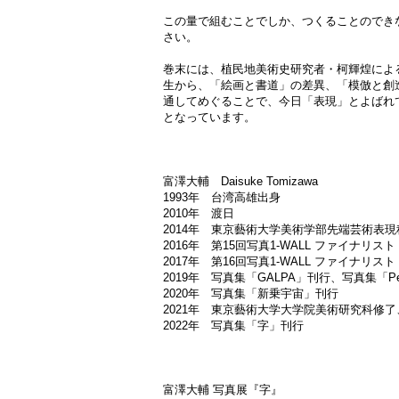
この量で組むことでしか、つくることのでき
さい。
巻末には、植民地美術史研究者・柯輝煌によ
生から、「絵画と書道」の差異、「模倣と創
通してめぐることで、今日「表現」とよばれ
となっています。
富澤大輔 Daisuke Tomizawa
1993年 台湾高雄出身
2010年 渡日
2014年 東京藝術大学美術学部先端芸術表
2016年 第15回写真1-WALL ファイナリスト
2017年 第16回写真1-WALL ファイナリスト
2019年 写真集「GALPA」刊行、写真集「Pee
2020年 写真集「新乗宇宙」刊行
2021年 東京藝術大学大学院美術研究科修
2022年 写真集「字」刊行
富澤大輔 写真展『字』