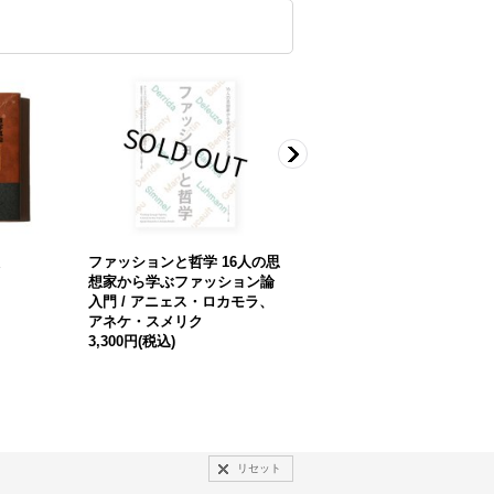
ファッションと哲学 16人の思
DOG. / Deanna Templeton,
想家から学ぶファッション論
Ed Templeton, Jim Mangan
入門 / アニェス・ロカモラ、
Keisuke Nagoshi, Manabu 
アネケ・スメリク
ano, Patrick Tsai, Peter Sut
3,300円
(税込)
erland, Ryan McGinley
3,300円
(税込)
リセット