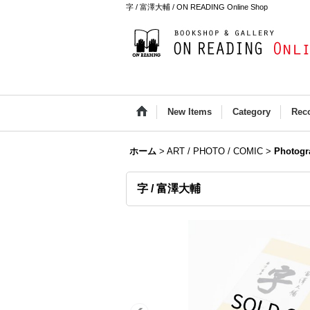
字 / 富澤大輔 / ON READING Online Shop
New Items
Category
Rec
ホーム
>
ART / PHOTO / COMIC
>
Photogr
字 / 富澤大輔