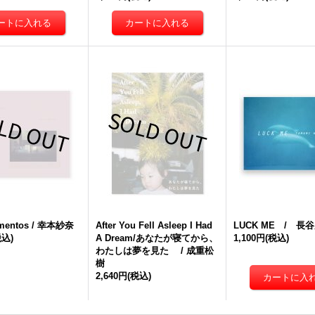
ementos / 幸本紗奈
After You Fell Asleep I Had
LUCK ME / 長
税込)
A Dream/あなたが寝てから、
1,100円
(税込)
わたしは夢を見た / 成重松
樹
2,640円
(税込)