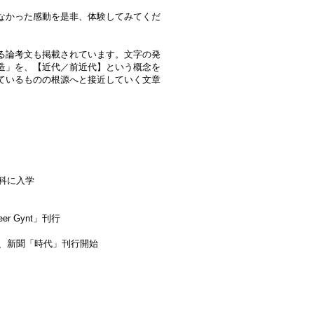
なかった感動を是非、体験してみてくだ
る論考文も掲載されています。文字の発
造」を、【近代／前近代】という概念を
ているものの根源へと接近していく文章
現科に入学
r Gynt」刊行
了、新聞「時代」刊行開始