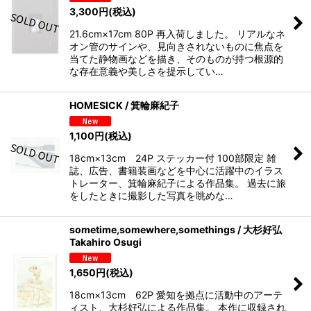
3,300
円
(税込)
21.6cm×17cm 80P 再入荷しました。 リアルなネ
オン管のサインや、見向きされないものに焦点を
当てた静物画などを描き、そのものが持つ根源的
な存在意義や美しさを提示してい…
HOMESICK / 箕輪麻紀子
1,100
円
(税込)
18cm×13cm 24P ステッカー付 100部限定 雑
誌、広告、書籍装画などを中心に活躍中のイラス
トレーター、箕輪麻紀子による作品集。 過去に旅
をしたときに撮影した写真を眺めな…
sometime,somewhere,somethings / 大杉好弘
Takahiro Osugi
1,650
円
(税込)
18cm×13cm 62P 愛知を拠点に活動中のアーテ
ィスト、大杉好弘による作品集。 本作に収録され