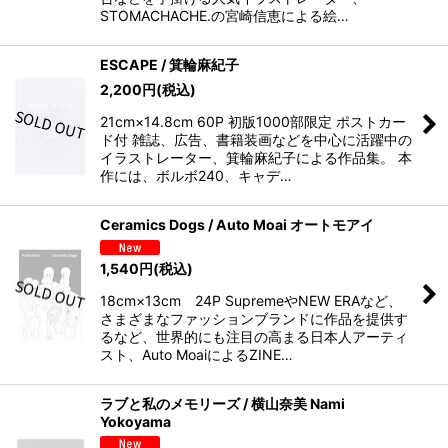
STOMACHACHE.の宮崎信恵による絵…
ESCAPE / 箕輪麻紀子
2,200
円
(税込)
21cm×14.8cm 60P 初版1000部限定 ポストカー
ド付 雑誌、広告、書籍装画などを中心に活躍中の
イラストレーター、箕輪麻紀子による作品集。 本
作には、ボルボ240、キャデ…
Ceramics Dogs / Auto Moai オートモアイ
1,540
円
(税込)
18cm×13cm 24P SupremeやNEW ERAなど、
さまざまなファッションブランドに作品を提供す
るなど、世界的にも注目の高まる日本人アーティ
スト、Auto MoaiによるZINE…
ラブと私のメモリーズ / 横山奈美 Nami
Yokoyama