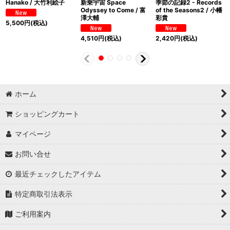
Hanako / 大竹利絵子
新乗宇宙 Space
季節の記録2 - Records
Odyssey to Come / 富
of the Seasons2 / 小幡
澤大輔
彩貴
5,500
円
(税込)
4,510
円
(税込)
2,420
円
(税込)
ホーム
ショッピングカート
マイページ
お問い合せ
最近チェックしたアイテム
特定商取引法表示
ご利用案内