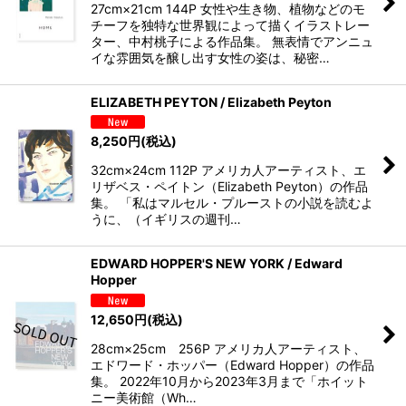
27cm×21cm 144P 女性や生き物、植物などのモ
チーフを独特な世界観によって描くイラストレー
ター、中村桃子による作品集。 無表情でアンニュ
イな雰囲気を醸し出す女性の姿は、秘密…
ELIZABETH PEYTON / Elizabeth Peyton
8,250
円
(税込)
32cm×24cm 112P アメリカ人アーティスト、エ
リザベス・ペイトン（Elizabeth Peyton）の作品
集。 「私はマルセル・プルーストの小説を読むよ
うに、（イギリスの週刊…
EDWARD HOPPER'S NEW YORK / Edward
Hopper
12,650
円
(税込)
28cm×25cm 256P アメリカ人アーティスト、​
エドワード・ホッパー（Edward Hopper）​の作品
集。 2022年10月から2023年3月まで「ホイット
ニー美術館（Wh…