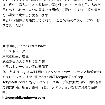
り、夜中に恋人のもとへ超特急で駆け付けたり、自由を手に入れた
男たちもいれば、自分の意志とは関係なく変わっていく車窓の景色
を不満気に眺める少女もいます。
車という相棒が可能にしてくれた、“ここ”からのエスケープを、ぜ
ひご覧ください。
箕輪 麻紀子 / makiko minowa
イラストレーター
東京都出身、在住
武蔵野美術大学造形学部卒業
イラストレーション青山塾修了
2011年よりhpgrp GALLERY（アッシュ・ぺー・フランス株式会社)
キュレーションLUMINE meets ART MeganeZineShop、
TokyoArtBookFairなどイベント、グループ展に多数出展。個展も精
力的に開催。広告、書籍、雑誌、ファッションなどの分野で活動
中。
http://makikominowa.com