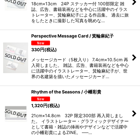
18cm×13cm 24P ステッカー付 100部限定 雑
誌、広告、書籍装画などを中心に活躍中のイラス
トレーター、箕輪麻紀子による作品集。 過去に旅
をしたときに撮影した写真を眺めな…
Perspective Message Card / 箕輪麻紀子
330
円
(税込)
メッセージカード（5枚入り） 7.4cm×10.5cm 再
入荷しました。 雑誌、広告、書籍装画などを中心
に活躍中のイラストレーター、箕輪麻紀子が、世
界の名建築を描いたメッセージカード…
Rhythm of the Seasons / 小幡彩貴
1,320
円
(税込)
21cm×14.8cm 32P 限定300部 再入荷しまし
た。 イラストレーター・グラフィックデザイナー
として書籍・雑誌の挿画やデザインなどで活躍中
の小幡彩貴によるZINE。 —–…