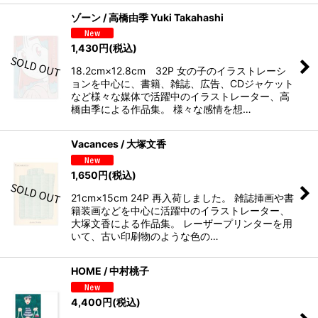
ゾーン / 高橋由季 Yuki Takahashi
1,430
円
(税込)
18.2cm×12.8cm 32P 女の子のイラストレーシ
ョンを中心に、書籍、雑誌、広告、CDジャケット
など様々な媒体で活躍中のイラストレーター、高
橋由季による作品集。 様々な感情を想…
Vacances / 大塚文香
1,650
円
(税込)
21cm×15cm 24P 再入荷しました。 雑誌挿画や書
籍装画などを中心に活躍中のイラストレーター、
大塚文香による作品集。 レーザープリンターを用
いて、古い印刷物のような色の…
HOME / 中村桃子
4,400
円
(税込)