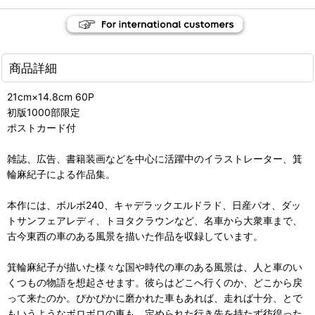
商品詳細
21cm×14.8cm 60P
初版1000部限定
ポストカード付
雑誌、広告、書籍装画などを中心に活躍中のイラストレーター、箕
輪麻紀子による作品集。
本作には、ボルボ240、キャデラックエルドラド、日産パオ、ダッ
トサンフェアレディ、トヨタクラウンなど、名車から大衆車まで、
古今東西の車のある風景を描いた作品を収録しています。
箕輪麻紀子が描いた様々な国や時代の車のある風景は、人と車のい
くつもの物語を想起させます。彼らはどこへ行くのか、どこから戻
って来たのか。ぴかぴかに磨かれた車もあれば、走れば十分、とで
もいうようなボロボロの車も。定められた行き先を持たず彷徨った