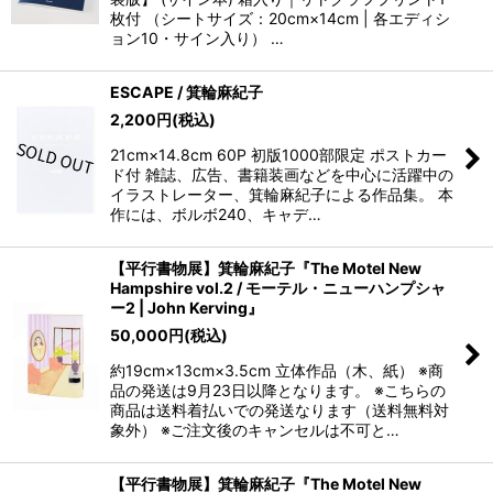
枚付 （シートサイズ：20cm×14cm | 各エディシ
ョン10・サイン入り） …
ESCAPE / 箕輪麻紀子
2,200
円
(税込)
21cm×14.8cm 60P 初版1000部限定 ポストカー
ド付 雑誌、広告、書籍装画などを中心に活躍中の
イラストレーター、箕輪麻紀子による作品集。 本
作には、ボルボ240、キャデ…
【平行書物展】箕輪麻紀子『The Motel New
Hampshire vol.2 / モーテル・ニューハンプシャ
ー2 | John Kerving』
50,000
円
(税込)
約19cm×13cm×3.5cm 立体作品（木、紙） ※商
品の発送は9月23日以降となります。 ※こちらの
商品は送料着払いでの発送なります（送料無料対
象外） ※ご注文後のキャンセルは不可と…
【平行書物展】箕輪麻紀子『The Motel New