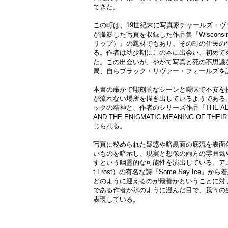
てきた。
この町は、19世紀末に写真家チャールズ・ヴァン・シャ
が撮影した写真を収録した作品集『Wisconsin
リップ）』の題材でもあり、その町の住民の
る。作者は幼少期にこの本に出会い、初めて
た。この出会いが、やがて写真と死の不思議
局、自らブラック・リヴァー・フォールズを
本書の厳かで彫刻的なシーンと曖昧で不安を
が流れない場所を描き出しているようである
ックの精神と、作者のシリーズ作品『THE ADVENTU
AND THE ENIGMATIC MEANING OF 
じられる。
写真に秘められた疑惑や暗黒面の底流を表面
いものを暗示し、現実と想像の両方の雰囲気
すという幽霊的な可能性を演出している。アメ
t Frost）の有名な詩『Some Say Ic
どのように迎えるのが最善かということに対
である作者が氷のように澄んだ目で、我々の
表現している。