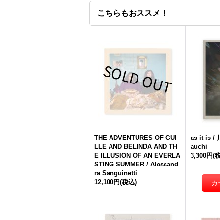
こちらもおススメ！
THE ADVENTURES OF GUI
as it is
LLE AND BELINDA AND TH
auchi
E ILLUSION OF AN EVERLA
3,300円
(
STING SUMMER / Alessand
ra Sanguinetti
12,100円
(税込)