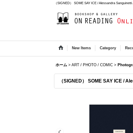
（SIGNED） SOME SAY ICE / Alessandra Sanguinetti
New Items
Category
Rec
ホーム
>
ART / PHOTO / COMIC
>
Photogr
（SIGNED） SOME SAY ICE / Ales