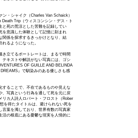
イク（Charles Van Schaick）
 Death Trip（ウィスコンシン・デス・ト
生と死の荒涼とした苦難を記録してい
死を意識した体験として記憶に刻まれ
な関係を探求するきっかけとなり、結
訪れるようになった。
掻き立てるポートレートは、まるで時間
。テキストや解説がない写真には、ゴシ
RES OF GUILLE AND BELINDA
THEIR DREAMS』で馴染みのある優しさも感
化することで、不在であるものや見えな
や、写真という行為を通して死を元に戻
リカ人詩人ロバート・フロスト（Rober
e』から着想を得たタイトルは、避けられない死を
し言葉を濁しており、世界有数の写真家
生活の根底にある憂鬱な現実を人情的に