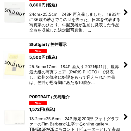
8,800
円
(税込)
24cm×25.5cm 248P 再入荷しました。 1983年
に36歳の若さでこの世を去った、日本を代表する
写真家のひとり、牛腸茂雄が生前に発表した作品
全点を収載した決定版写真集。 …
Stuttgart / 笠井爾示
5,500
円
(税込)
25.5cm×17cm 184P 函入り 2021年11月、世界
最大級の写真フェア〈PARIS PHOTO〉で発表
し、欧州の読者に好評をもって迎えられた本書
は、笠井が思春期にあたる10歳か…
PORTRAIT / 矢島陽介
1,572
円
(税込)
18.2cm×25.5cm 24P 限定200部 フォトグラフ
ァーのTim Barberが主宰するonline gallery、
TIME&SPACEにもコントリビューターとして参加