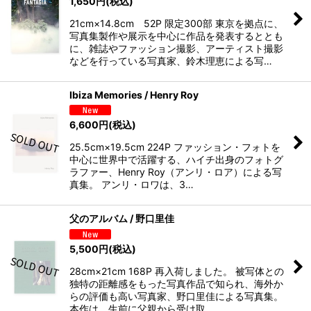
1,650
円
(税込)
21cm×14.8cm 52P 限定300部 東京を拠点に、
写真集製作や展示を中心に作品を発表するととも
に、雑誌やファッション撮影、アーティスト撮影
などを行っている写真家、鈴木理恵による写…
Ibiza Memories / Henry Roy
6,600
円
(税込)
25.5cm×19.5cm 224P ファッション・フォトを
中心に世界中で活躍する、ハイチ出身のフォトグ
ラファー、Henry Roy（アンリ・ロア）による写
真集。 アンリ・ロワは、3…
父のアルバム / 野口里佳
5,500
円
(税込)
28cm×21cm 168P 再入荷しました。 被写体との
独特の距離感をもった写真作品で知られ、海外か
らの評価も高い写真家、野口里佳による写真集。
本作は、生前に父親から受け取…