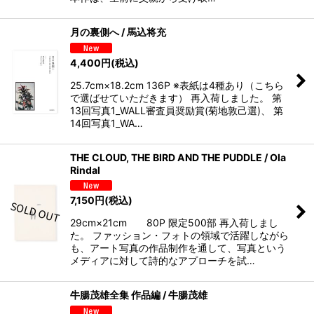
月の裏側へ / 馬込将充
4,400
円
(税込)
25.7cm×18.2cm 136P ※表紙は4種あり（こちら
で選ばせていただきます） 再入荷しました。 第
13回写真1_WALL審査員奨励賞(菊地敦己選)、 第
14回写真1_WA…
THE CLOUD, THE BIRD AND THE PUDDLE / Ola
Rindal
7,150
円
(税込)
29cm×21cm 80P 限定500部 再入荷しまし
た。 ファッション・フォトの領域で活躍しながら
も、アート写真の作品制作を通して、写真という
メディアに対して詩的なアプローチを試…
牛腸茂雄全集 作品編 / 牛腸茂雄