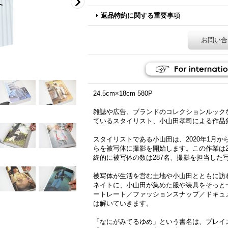
返品特約に関する重要事項
お問い合
24.5cm×18cm 580P
雑誌や広告、ブランドのコレクションルック
ているスタイリスト、小山田孝司による作品
スタイリストである小山田は、2020年1月
らを被写体に撮影を開始します。この作業は2
終的に被写体の数は287名、撮影を担当した
被写体が生活を営む土地や小山田とともに訪
ネイトに、小山田が集めた服や装具をそっと
ートレート／ファッションスナップ／ドキュ
は解いていきます。
「なにがみてるゆめ」という書名は、プレイ