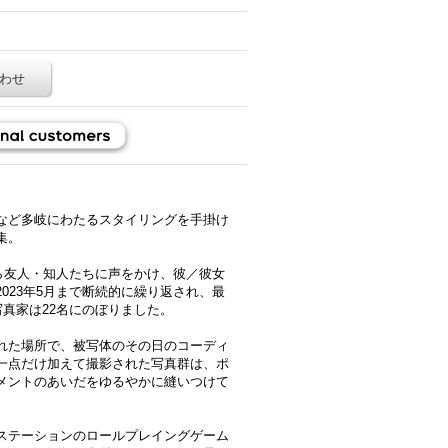
わせ
など多岐にわたるスタイリングを手掛け
集。
から友人・知人たちに声をかけ、彼／彼女
023年5月まで断続的に繰り返され、最
写真家は22名にのぼりました。
れた場所で、被写体のその日のコーディ
一点だけ加えて撮影された写真群は、ポ
メントのあいだをゆるやかに縫いつけて
ステーションのロールプレイングゲーム