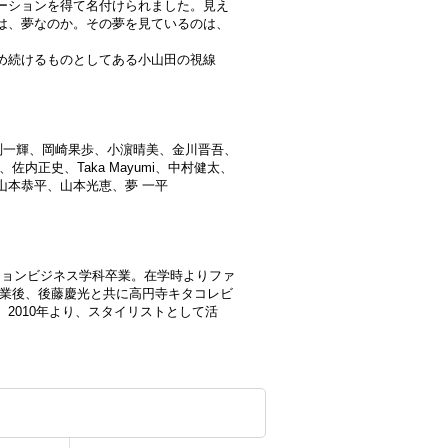
ーションを得て名付けられました。見え
は、夢なのか。その夢を見ているのは、
め続けるものとしてある小山田の視線
渕一輝、岡崎果歩、小濵晴美、金川晋吾、
内正史、Taka Mayumi、中村健太、
山本恭平、山本光恵、夢 一平
ッションビジネス学科卒業。在学時よりファ
卒業後、後藤慶光と共に高円寺キタコレビ
2010年より、スタイリストとして活