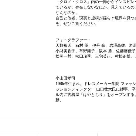
「クロノ・クロス」内の一節からインスピレ
ているが、存在しないなにか。見えているの
なんなのか。
自己と他者、現実と虚構が揺らぐ境界を見つ
を、ぜひご覧ください。
フォトグラファー：
天野裕氏、石村 望、伊丹 豪、岩澤高雄、岩
小財美香子、草野庸子、阪本 勇、佐藤麻優子、佐
松岡一哲、松田瑞季、三宅英正、村松正博、
小山田孝司
1985年生まれ。ドレスメーカー学院 ファ
ッションディレクター 山口壮大氏に師事。
ル内に古着屋「はやとちり」をオープンする。
動。