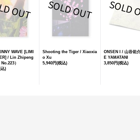
NNY WAVE [LIMI
Shooting the Tiger / Xiaoxia
ONSEN I / 山谷佑
R] / Lin Zhipeng
o Xu
E YAMATANI
No.223）
5,940円
(税込)
3,850円
(税込)
税込)