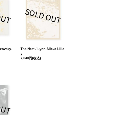
Rozovsky、
The Nest / Lynn Alleva Lille
y
7,040円
(税込)