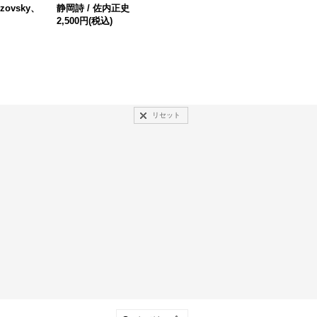
Rozovsky、
静岡詩 / 佐内正史
M/E 球体の上 無限の連なり /
2,500円
(税込)
川内倫子
4,620円
(税込)
リセット