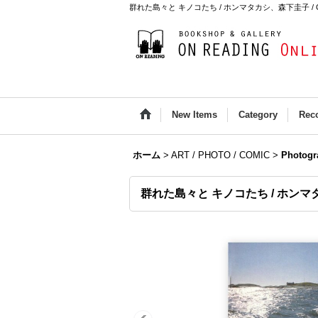
群れた島々と キノコたち / ホンマタカシ、森下圭子 / ON RE
New Items
Category
Rec
ホーム
>
ART / PHOTO / COMIC
>
Photogr
群れた島々と キノコたち / ホン