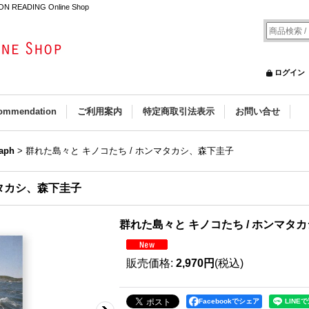
ADING Online Shop
ログイン
ommendation
ご利用案内
特定商取引法表示
お問い合せ
aph
>
群れた島々と キノコたち / ホンマタカシ、森下圭子
マタカシ、森下圭子
群れた島々と キノコたち / ホンマタ
販売価格
:
2,970円
(税込)
Facebookでシェア