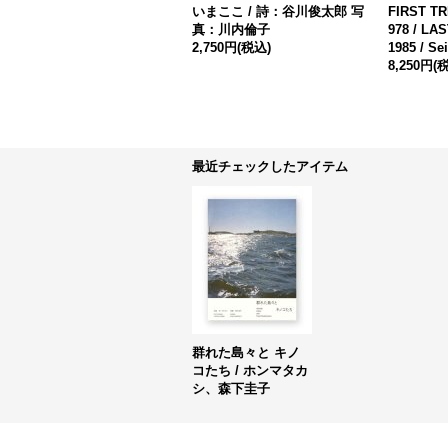
いまここ / 詩：谷川俊太郎 写
FIRST T
真：川内倫子
978 / LA
2,750円
(税込)
1985 / Se
8,250円
(
最近チェックしたアイテム
群れた島々と キノ
コたち / ホンマタカ
シ、森下圭子