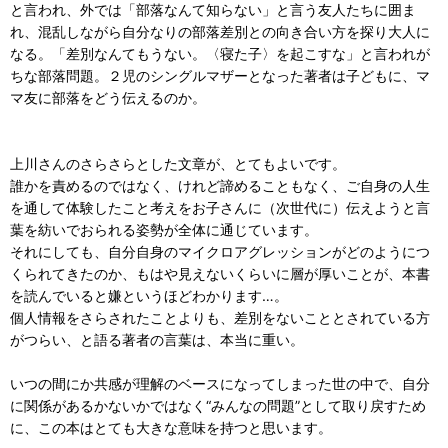
と言われ、外では「部落なんて知らない」と言う友人たちに囲ま
れ、混乱しながら自分なりの部落差別との向き合い方を探り大人に
なる。「差別なんてもうない。〈寝た子〉を起こすな」と言われが
ちな部落問題。２児のシングルマザーとなった著者は子どもに、マ
マ友に部落をどう伝えるのか。
上川さんのさらさらとした文章が、とてもよいです。
誰かを責めるのではなく、けれど諦めることもなく、ご自身の人生
を通して体験したこと考えをお子さんに（次世代に）伝えようと言
葉を紡いでおられる姿勢が全体に通じています。
それにしても、自分自身のマイクロアグレッションがどのようにつ
くられてきたのか、もはや見えないくらいに層が厚いことが、本書
を読んでいると嫌というほどわかります…。
個人情報をさらされたことよりも、差別をないこととされている方
がつらい、と語る著者の言葉は、本当に重い。
いつの間にか共感が理解のベースになってしまった世の中で、自分
に関係があるかないかではなく“みんなの問題”として取り戻すため
に、この本はとても大きな意味を持つと思います。