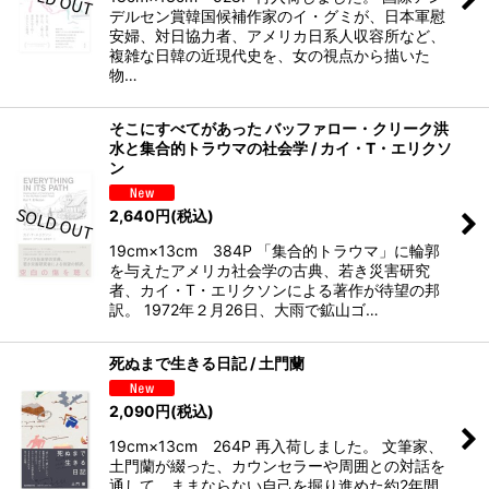
デルセン賞韓国候補作家のイ・グミが、日本軍慰
安婦、対日協力者、アメリカ日系人収容所など、
複雑な日韓の近現代史を、女の視点から描いた
物…
そこにすべてがあった バッファロー・クリーク洪
水と集合的トラウマの社会学 / カイ・T・エリクソ
ン
2,640
円
(税込)
19cm×13cm 384P 「集合的トラウマ」に輪郭
を与えたアメリカ社会学の古典、若き災害研究
者、カイ・T・エリクソンによる著作が待望の邦
訳。 1972年２月26日、大雨で鉱山ゴ…
死ぬまで生きる日記 / 土門蘭
2,090
円
(税込)
19cm×13cm 264P 再入荷しました。 文筆家、
土門蘭が綴った、カウンセラーや周囲との対話を
通して、ままならない自己を掘り進めた約2年間