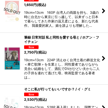
1,650
円
(税込)
19cm×13cm 160P 台湾人の両親を持ち、3歳の
時に台北から東京に引っ越して、以来ずっと日本
で暮らしてきた作家の温又柔による、新たな代表
作。 我最愛的家人。娘を誰よりも理解した…
筆録 日常対話 私と同性を愛する母と / ホアン・フ
イチェン
2,750
円
(税込)
19cm×13cm 224P 消えゆく台湾土着の葬送文化
＜牽亡歌陣＞を生業とし、同性愛者でありながら
見合い結婚をして、酒乱でDVがひどい夫から二人
の子供を連れて逃げた母。映画監督である著者
は…
そこに私が行ってもいいですか？ / イ・グミ
2,530
円
(税込)
18cm×13cm 528P 再入荷しました。 国際アン