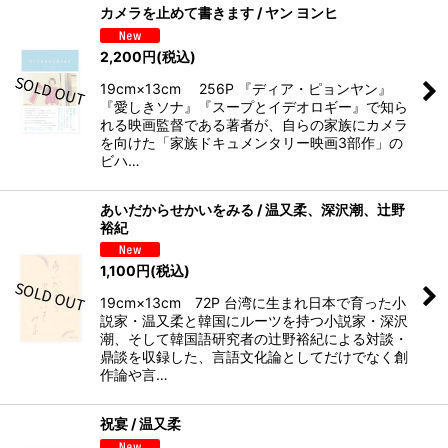
カメラを止めて書きます / ヤン ヨンヒ
2,200
円
(税込)
19cm×13cm 256P 『ディア・ピョンヤン』
『愛しきソナ』『スープとイデオロギー』で知ら
れる映画監督である著者が、自らの家族にカメラ
を向けた「家族ドキュメンタリー映画3部作」の
ビハ…
あいだからせかいをみる / 温又柔、深沢潮、辻野
裕紀
1,100
円
(税込)
19cm×13cm 72P 台湾に生まれ日本で育った小
説家・温又柔と韓国にルーツを持つ小説家・深沢
潮、そして韓国語研究者の辻野裕紀による対談・
鼎談を収録した、言語文化論としてだけでなく創
作論や言…
祝宴 / 温又柔