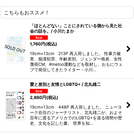
こちらもおススメ！
「ほとんどない」ことにされている側から見た社
会の話を。/ 小川たまか
1,760
円
(税込)
19cm×13cm 213P 再入荷しました。 性暴力被
害、痴漢犯罪、年齢差別、ジェンダー格差、女性
蔑視CM、#metoo運動などを取材し、おもにウェ
ブで発信してきたライター・小川…
愛と差別と友情とLGBTQ+ / 北丸雄二
2,860
円
(税込)
19cm×13cm 448P 再入荷しました。 ニューヨ
ーク在住のジャーナリスト、北丸雄二が、およそ
百年に渡るアメリカでのLGBTQ+を巡る情勢や歴
史、文化を記した書。 世界を知…