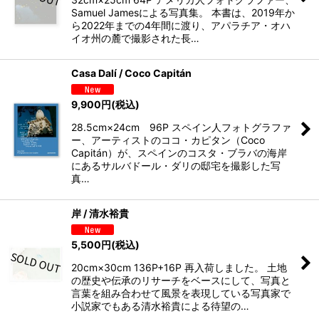
Samuel Jamesによる写真集。 本書は、2019年か
ら2022年までの4年間に渡り、アパラチア・オハ
イオ州の麓で撮影された長…
Casa Dalí / Coco Capitán
9,900
円
(税込)
28.5cm×24cm 96P スペイン人フォトグラファ
ー、アーティストのココ・カピタン（Coco
Capitán）が、スペインのコスタ・ブラバの海岸
にあるサルバドール・ダリの邸宅を撮影した写
真…
岸 / 清水裕貴
5,500
円
(税込)
20cm×30cm 136P+16P 再入荷しました。 土地
の歴史や伝承のリサーチをベースにして、写真と
言葉を組み合わせて風景を表現している写真家で
小説家でもある清水裕貴による待望の…