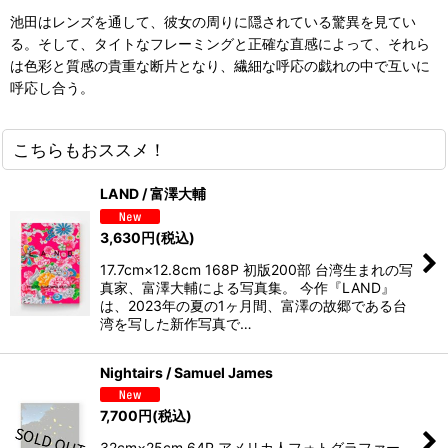
池田はレンズを通して、彼女の周りに隠されている驚異を見てい
る。そして、タイトなフレーミングと正確な直感によって、それら
は色彩と質感の貴重な断片となり、繊細な呼応の戯れの中で互いに
呼応し合う。
こちらもおススメ！
LAND / 富澤大輔
3,630
円
(税込)
17.7cm×12.8cm 168P 初版200部 台湾生まれの写
真家、富澤大輔による写真集。 今作『LAND』
は、2023年の夏の1ヶ月間、富澤の故郷である台
湾を写した新作写真で…
Nightairs / Samuel James
7,700
円
(税込)
32cm×25cm 64P アメリカ人フォトグラファー、