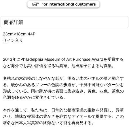
商品詳細
23cm×18cm 44P
サイン入り
2013年にPhiladelphia Museum of Art Purchase Awardを受賞する
など海外でも高い評価を得る写真家、池田葉子による写真集。
冬枯れの木の枝のしなやかな影が、明るい木のパネルの蔓と融合す
る。暖かみのあるグレーの色調の歩道が、予測不可能なパターンを
形成している。雨の跡が街の表面に染み込み、黄色、灰色、茶色の
色調をゆるやかに変化させている。
本作を通して、私たちは、日常的な都市環境の宝物を発掘し、昇華
させ、地味な被写体の豊かさを絶妙なディテールで提供する、この
著名な日本人写真家の比類ない才能を再発見する。