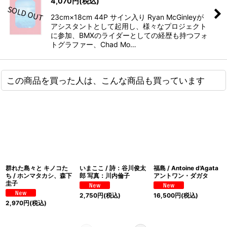
4,070
円
(税込)
23cm×18cm 44P サイン入り Ryan McGinleyが
アシスタントとして起用し、様々なプロジェクト
に参加、BMXのライダーとしての経歴も持つフォ
トグラファー、Chad Mo…
この商品を買った人は、こんな商品も買っています
群れた島々と キノコた
いまここ / 詩：谷川俊太
福島 / Antoine d'Agata
ち / ホンマタカシ、森下
郎 写真：川内倫子
アントワン・ダガタ
圭子
2,750
円
(税込)
16,500
円
(税込)
2,970
円
(税込)