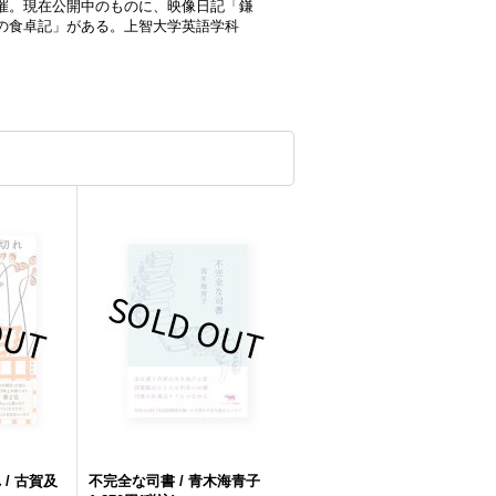
催。現在公開中のものに、映像日記「鎌
の食卓記」がある。上智大学英語学科
/ 古賀及
不完全な司書 / 青木海青子