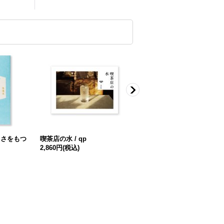
しさをもつ
喫茶店の水 / qp
新・大安の日はあんぱんを食
2,860円
(税込)
べる / 塔島ひろみ
440円
(税込)