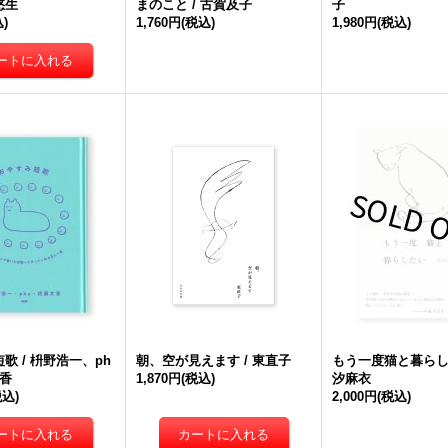
悠生
まのこと / 古賀及子
子
)
1,760円
(税込)
1,980円
(税込)
歌 / 枡野浩一、ph
朝、空が見えます / 東直子
もう一度猫と暮らした
香
1,870円
(税込)
汐麻衣
税込)
2,000円
(税込)