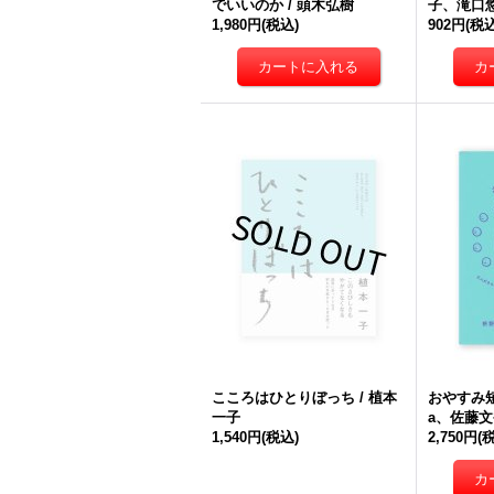
でいいのか / 頭木弘樹
子、滝口
1,980円
(税込)
902円
(税込
こころはひとりぼっち / 植本
おやすみ短
一子
a、佐藤文
1,540円
(税込)
2,750円
(