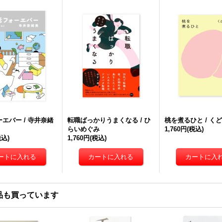
エバー / 寺井奈緒
転職ばっかりうまくなる / ひ
桃を煮るひと / く
らいめぐみ
1,760円
(税込)
税込)
1,760円
(税込)
品も買っています