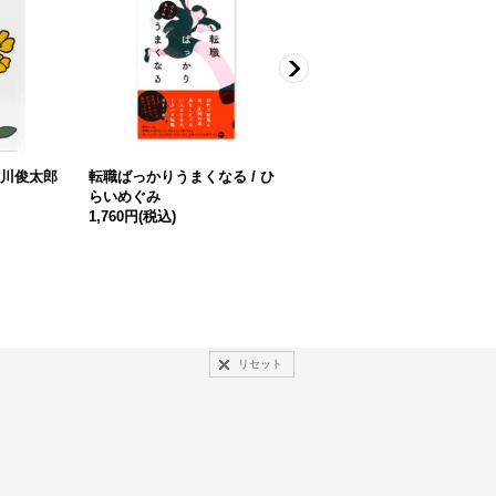
谷川俊太郎
転職ばっかりうまくなる / ひ
湯気を食べる / くどうれいん
らいめぐみ
1,760円
(税込)
1,760円
(税込)
リセット