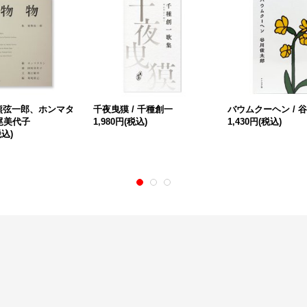
猪熊弦一郎、ホンマタ
千夜曳獏 / 千種創一
バウムクーヘン / 
尾美代子
1,980円
(税込)
1,430円
(税込)
税込)