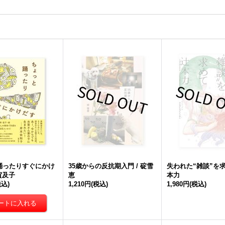
踊ったりすぐにかけ
35歳からの反抗期入門 / 碇雪
失われた“雑談”を求
賀及子
恵
本力
税込)
1,210円
(税込)
1,980円
(税込)