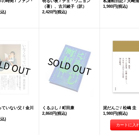
の時間 / ファン・
明るい夜 / チェ・ウニョン
私運転日記 / 大崎
（著）、古川綾子（訳）
1,980円
(税込)
税込)
2,420円
(税込)
ていない父 / 金川
くるぶし / 町田康
泥だんご / 松嶋 圭
2,860円
(税込)
1,980円
(税込)
税込)