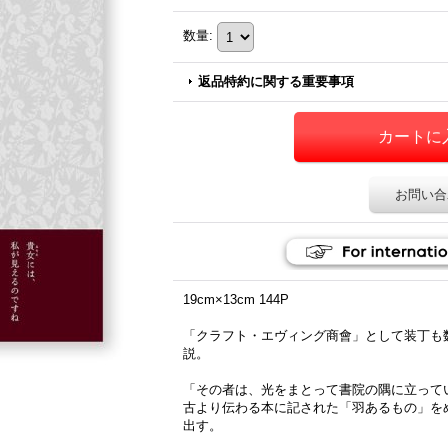
数量
:
返品特約に関する重要事項
お問い合
19cm×13cm 144P
「クラフト・エヴィング商會」として装丁も
説。
「その者は、光をまとって書院の隅に立って
古より伝わる本に記された「羽あるもの」を
出す。