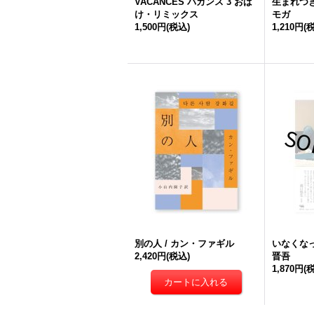
VACANCES バカンス 3 おば
生まれつき
け・リミックス
モガ
1,500円
(税込)
1,210円
(
別の人 / カン・ファギル
いなくなっ
2,420円
(税込)
晋吾
1,870円
(