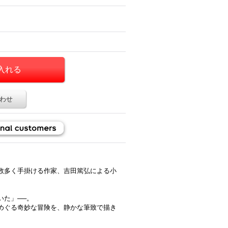
わせ
数多く手掛ける作家、吉田篤弘による小
いた」──。
めぐる奇妙な冒険を、静かな筆致で描き