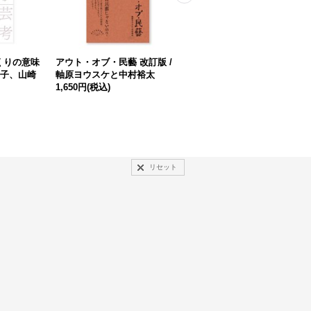
くりの意味
アウト・オブ・民藝 改訂版 /
DOROTHY / Takahiro Murah
陽子、山崎
軸原ヨウスケと中村裕太
ashi 村橋貴博
1,650円
(税込)
2,200円
(税込)
リセット