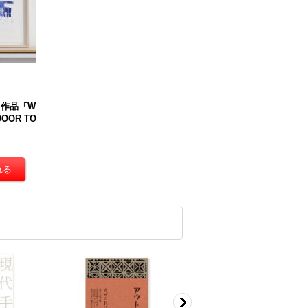
フ作品『W
DOOR TO