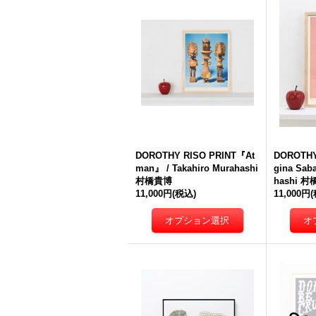
DOROTHY RISO PRINT『At
DOROTHY
man』 / Takahiro Murahashi
gina Sab
村橋貴博
hashi 
11,000円
(税込)
11,000円