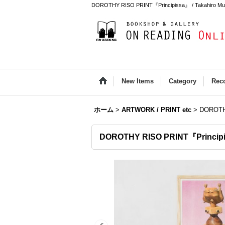
DOROTHY RISO PRINT『Principissa』 / Takahiro M
New Items
Category
Rec
ホーム
>
ARTWORK / PRINT etc
>
DOROTHY
DOROTHY RISO PRINT『Principi