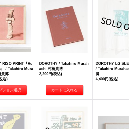
 RISO PRINT『Re
DOROTHY / Takahiro Murah
DOROTHY LG SLE
a』 / Takahiro Mura
ashi 村橋貴博
/ Takahiro Murah
村橋貴博
2,200円
(税込)
博
(税込)
4,400円
(税込)