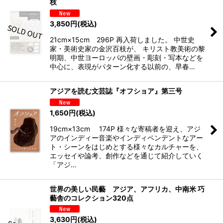
枝
3,850
円
(税込)
21cm×15cm 296P 再入荷しました。 中世史
家・美術史家の金沢百枝が、 キリスト教美術の黎
明期、中世ヨーロッパの壁画・彫刻・写本などを
中心に、表現がパターン化する以前の、早春…
アジアを読む文芸誌『オフショア』第三号
1,650
円
(税込)
19cm×13cm 174P 様々な寄稿者を迎え、アジ
アのインディー音楽やインディペンデントなアー
ト・シーンをはじめとする様々なカルチャーを、
エッセイや論考、創作などを通じて紹介していく
「アジ…
世界の美しい民藝 アジア、アフリカ、中南米 巧
藝舎のコレクション320点
3,630
円
(税込)