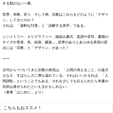
する類のない一冊。
世界、布教、祈り、そして神。宗教はこれらをどのように「デザイ
ン」してきたのか？
それは、「過剰な忖度」と「誤解する美学」である。
シンメトリー、カリグラフィー、縦組み書式、楽譜や音符、書籍の
サイズや章扉、色、絵画、建築……世界のありとあらゆる表現の原
点には「宗教」と「デザイン」があった！
ーー
古代からつづいてきた宗教の表現は、「人間の考えること」の途方
もなさ、すばらしさに満ち溢れている。それはいいかえれば、「人
間讃歌」ということでもある。それを少しでも伝えられたら本書の
目的は達せられたといえるかもしれない。
（著者「はじめに」より）
こちらもおススメ！