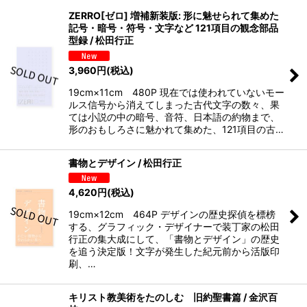
ZERRO[ゼロ] 増補新装版: 形に魅せられて集めた
記号・暗号・符号・文字など 121項目の観念部品
型録 / 松田行正
3,960
円
(税込)
19cm×11cm 480P 現在では使われていないモー
ルス信号から消えてしまった古代文字の数々、果
ては小説の中の暗号、音符、日本語の約物まで、
形のおもしろさに魅かれて集めた、121項目の古…
書物とデザイン / 松田行正
4,620
円
(税込)
19cm×12cm 464P デザインの歴史探偵を標榜
する、グラフィック・デザイナーで装丁家の松田
行正の集大成にして、「書物とデザイン」の歴史
を追う決定版！文字が発生した紀元前から活版印
刷、…
キリスト教美術をたのしむ 旧約聖書篇 / 金沢百