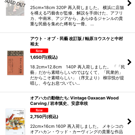
25cm×18cm 320P 再入荷しました。 横浜に店舗
を構える巧藝舎が監修、解説を手掛けた、アフリ
カ、中南米、アジアから、あらゆるジャンルの貴
重な民藝を集めた稀有な一冊。 …
アウト・オブ・民藝 改訂版 / 軸原ヨウスケと中村
裕太
1,650
円
(税込)
18.2cm×12.8cm 140P 再入荷しました。 「「民
藝」だから素晴らしいのではなくて、「民衆的」
だからこそ素晴らしい」（序文より） 柳宗悦が提
唱し、今なお息づいてい…
オアハカの動物たち: Vintage Oaxacan Wood
Carving / 岩本慎史、安彦幸枝
2,750
円
(税込)
22cm×16cm 160P 再入荷しました。 メキシコの
オアハカン・ウッド・カーヴィングの貴重な作品