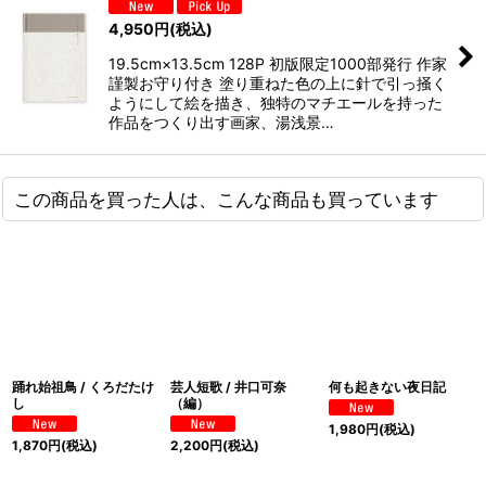
4,950
円
(税込)
19.5cm×13.5cm 128P 初版限定1000部発行 作家
謹製お守り付き 塗り重ねた色の上に針で引っ掻く
ようにして絵を描き、独特のマチエールを持った
作品をつくり出す画家、湯浅景…
この商品を買った人は、こんな商品も買っています
踊れ始祖鳥 / くろだたけ
芸人短歌 / 井口可奈
何も起きない夜日記
し
（編）
1,980
円
(税込)
1,870
円
(税込)
2,200
円
(税込)