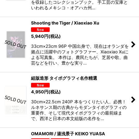
を収録したコレクションブック。 手工芸の宝庫と
いわれるメキシコ・オアハカ州…
Shooting the Tiger / Xiaoxiao Xu
5,940
円
(税込)
33cm×23cm 96P 中国出身で、現在はオランダを
拠点に活躍中のフォトグラファー、Xiaoxiao Xuに
よる写真集。 本作は、農民たちが、芝居や歌、曲
芸などを行い、豊かな実り…
組版造形 タイポグラフィ名作精選
4,950
円
(税込)
30cm×22.5cm 240P 本をつくりたい人、必携！
ルネサンス期の古典からモダンタイポグラフィの
重要作、そして現代タイポグラフィの最前線ま
で、西洋と日本の本文組版の名作を…
OMAMORI / 湯浅景子 KEIKO YUASA