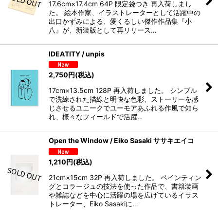
17.6cm×17.4cm 64P 限定袋つき 再入荷しまし
た。 絵本作家、イラストレーターとして活躍中の
出口かずみによる、愛くるしい傑作作品集『小
八』が、新装版として再リリース…
IDEATITY / unpis
2,750
円
(税込)
17cm×13.5cm 128P 再入荷しました。 シンプル
で洗練された描線と明快な色彩、ストーリーを感
じさせるユニークでユーモアあふれる作風で知ら
れ、様々なフィールドで活躍…
Open the Window / Eiko Sasaki ササキエイコ
1,210
円
(税込)
21cm×15cm 32P 再入荷しました。 ペインティン
グとコラージュの技法を使った作品で、書籍装画
や雑誌などを中心に活躍の場を広げているイラス
トレーター、Eiko Sasakiに…