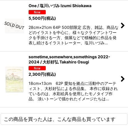
One / 塩川いづみ Izumi Shiokawa
5,500
円
(税込)
28cm×21cm 64P 500部限定 広告、雑誌、商品な
どのイラストを中心に、様々なクライアントワー
クを手掛ける一方、個展などで積極的に作品を発
表し続けるイラストレーター、塩川いづみ…
sometime,somewhere,somethings 2022-
2024 / 大杉好弘 Takahiro Osugi
2,300
円
(税込)
18cm×13cm 62P 愛知を拠点に活動中のアーテ
ィスト、大杉好弘による作品集。 本作に収録され
ているのは、水彩絵具を使用したモノタイプ作
品。 淡いトーンで描かれたイメージたちは…
この商品を買った人は、こんな商品も買っています