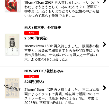
18cm×13cm 256P 再入荷しました。 ＜いつから
わたしはうとうとしているのだろう？＞ 版画家・
柳本史は、ぬくもりとひだまりを記憶の中から拾
いあつめて暮らす作家である。…
雨犬 / 柳本史、外間隆史
2,500
円
(税込)
18cm×12cm 160P 再入荷しました。 版画家の柳
本史と、音楽家で編集者でもある外間隆史による
初の共作絵本。 十九歳のペンキ職人と十五歳の
犬。ある雨の日に出会ったふ…
NEW WEEK / 花松あゆみ
825
円
(税込)
21cm×15cm 12P 再入荷しました。 主にゴム版
画によるイラストで書籍、雑誌等で活躍中のイラ
ストレーター、花松あゆみによるZINE。 本書は
2023年に西荻窪のFALLにて開…