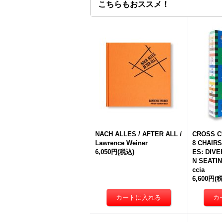
こちらもおススメ！
NACH ALLES / AFTER ALL /
CROSS C
Lawrence Weiner
8 CHAIR
6,050円
(税込)
ES: DIV
N SEATIN
ccia
6,600円
(