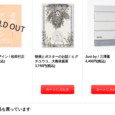
イン / 松田行正
映画とポスターのお話 / ヒグ
Just by / 三澤遥
税込)
チユウコ、大島依提亜
4,400円
(税込)
3,740円
(税込)
品も買っています