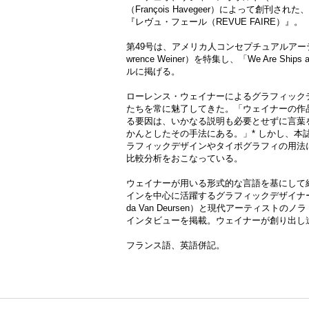
（François Havegeer）によって創刊
『レヴュ・フェール（REVUE FAIRE）』。
第49号は、アメリカ人コンセプチュアルアー
wrence Weiner）を特集し、「We Are Ships a
ルに掲げる。
ローレンス・ウェイナーによるグラフィック
たちを常に魅了してきた。「ウェイナーの作
る要因は、いかなる説明も必要とせずに言葉
かんとしたその手法にある。」* しかし、本
ラフィックデザインやタイポグラフィの用法
比較分析をおこなっている。
ウェイナーが用いる形式的な言語を基にして
インを中心に活躍するグラフィックデザイナー
da Van Deursen）と現代アーティストのノラ
インタビューを掲載。ウェイナーが創り出し
フランス語、英語併記。