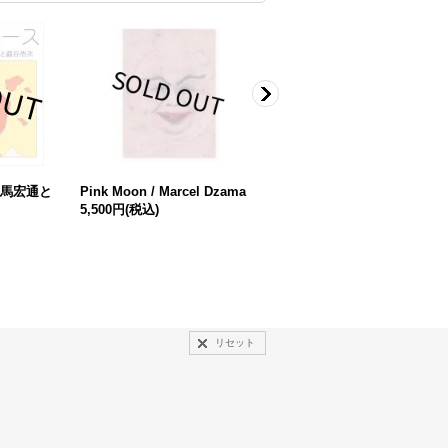
細馬宏通と
Pink Moon / Marcel Dzama
Find Me (5822) / 平山昌尚（
5,500円
(税込)
IMAA)
1,019円
(税込)
リセット