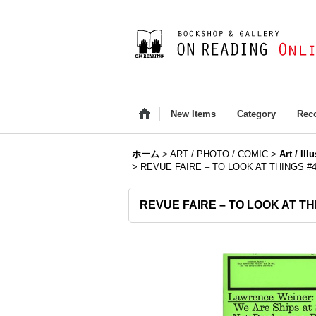
New Items
Category
Rec
ホーム
>
ART / PHOTO / COMIC
>
Art / Ill
>
REVUE FAIRE – TO LOOK AT THINGS #
REVUE FAIRE – TO LOOK AT T