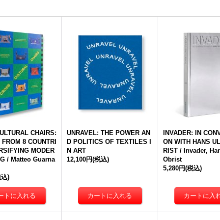
ULTURAL CHAIRS:
UNRAVEL: THE POWER AN
INVADER: IN CON
S FROM 8 COUNTRI
D POLITICS OF TEXTILES I
ON WITH HANS U
ERSIFYING MODER
N ART
RIST / Invader, Ha
G / Matteo Guarna
12,100円
(税込)
Obrist
5,280円
(税込)
税込)