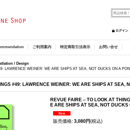
ログイン
ommendation
ご利用案内
特定商取引法表示
お問い合せ
ustlation / Design
49: LAWRENCE WEINER: WE ARE SHIPS AT SEA, NOT DUCKS ON A PO
HINGS #49: LAWRENCE WEINER: WE ARE SHIPS AT SEA,
REVUE FAIRE – TO LOOK AT THIN
E ARE SHIPS AT SEA, NOT DUCKS
販売価格
:
3,080円
(税込)