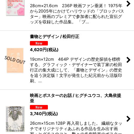
28cm×21.6cm 236P 映画ファン垂涎！ 1975年
から2005年にかけてハリウッドの「ブロックバス
ター」映画のプレミアで参加者に配られた宣伝グ
ッズを収録した作品集。 「ブ…
書物とデザイン / 松田行正
4,620
円
(税込)
19cm×12cm 464P デザインの歴史探偵を標榜
する、グラフィック・デザイナーで装丁家の松田
行正の集大成にして、「書物とデザイン」の歴史
を追う決定版！文字が発生した紀元前から活版印
刷、…
映画とポスターのお話 / ヒグチユウコ、大島依提
亜
3,740
円
(税込)
26cm×15cm 128P 再入荷しました。 繊細なタッ
チでオリジナリティあふれる作品を生み出す画
家・ヒグチユウコと、数々の名作映画のポスター