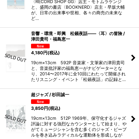
〈RECORD SHOP GG〉店主・モトムラケンジ
と、盛岡の書店〈BOOKNERD〉店主・早坂大輔
が、日常の出来事や世相、各々の商売の未来な
ど…
音響・環境・即興 松籟夜話――〈耳〉の冒険 /
津田貴司・福島恵一
4,180
円
(税込)
19cm×13cm 592P 音楽家・文筆家の津田貴司
と、音楽批評家の福島恵一がナビゲーターとな
り、2014〜2017年に全10回にわたって開催され
たリスニング・イベント「松籟夜話」の記録と…
超ジャズ / 杉田誠一
3,850
円
(税込)
19cm×13cm 512P 1969年、保守化するジャズ
評論に対する強烈なカウンターとして始まり、や
がてミュージシャンを含む多くのジャズ・ピープ
ルを巻き込みラディカルな運動体を形成しなが