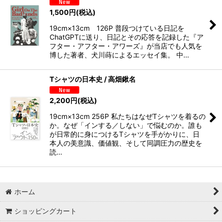
1,500
円
(税込)
19cm×13cm 126P 普段つけている日記を
ChatGPTに送り、日記とその応答を記録した『ア
フター・アフター・アワーズ』が当店でも人気を
博した著者、犬川蒔によるエッセイ集。 中…
Tシャツの日本史 / 高畑鍬名
2,200
円
(税込)
19cm×13cm 256P 私たちはなぜTシャツを着るの
か。なぜ「インする／しない」で悩むのか。誰も
が日常的に身につけるTシャツを手がかりに、日
本人の美意識、価値観、そして同調圧力の歴史を
読…
ホーム
ショッピングカート