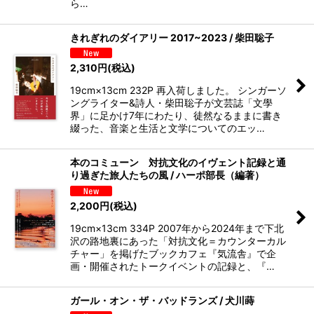
ら…
きれぎれのダイアリー 2017~2023 / 柴田聡子
2,310
円
(税込)
19cm×13cm 232P 再入荷しました。 シンガーソ
ングライター&詩人・柴田聡子が文芸誌「文學
界」に足かけ7年にわたり、徒然なるままに書き
綴った、音楽と生活と文学についてのエッ…
本のコミューン 対抗文化のイヴェント記録と通
り過ぎた旅人たちの風 / ハーポ部長（編著）
2,200
円
(税込)
19cm×13cm 334P 2007年から2024年まで下北
沢の路地裏にあった「対抗文化＝カウンターカル
チャー」を掲げたブックカフェ『気流舎』で企
画・開催されたトークイベントの記録と、『…
ガール・オン・ザ・バッドランズ / 犬川蒔