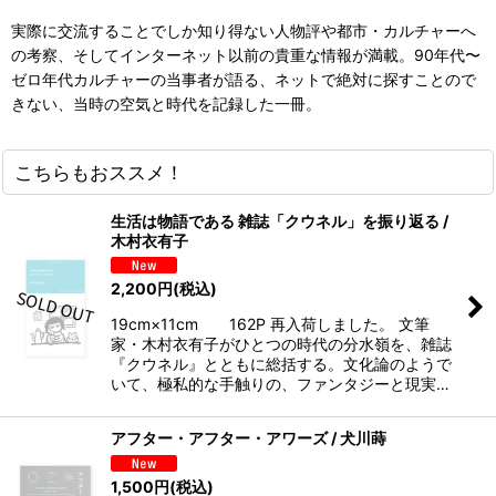
実際に交流することでしか知り得ない人物評や都市・カルチャーへ
の考察、そしてインターネット以前の貴重な情報が満載。90年代〜
ゼロ年代カルチャーの当事者が語る、ネットで絶対に探すことので
きない、当時の空気と時代を記録した一冊。
こちらもおススメ！
生活は物語である 雑誌「クウネル」を振り返る /
木村衣有子
2,200
円
(税込)
19cm×11cm 162P 再入荷しました。 文筆
家・木村衣有子がひとつの時代の分水嶺を、雑誌
『クウネル』とともに総括する。文化論のようで
いて、極私的な手触りの、ファンタジーと現実…
アフター・アフター・アワーズ / 犬川蒔
1,500
円
(税込)