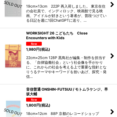
19cm×13cm 222P 再入荷しました。 東京在住
の会社員で、インディロック、映画館で見る映
画、アイドルが好きという著者が、普段つけてい
る日記を週に1回ChatGPTに送り、…
WORKSIGHT 26 こどもたち Close
Encounters with Kids
1,980
円
(税込)
22cm×25cm 128P 黒鳥社が編集・制作を担当す
る、「自律協働社会」という社会像を手がかり
に、これからの社会を考える上で重要な指針とな
りうるテーマやキーワードを拾いあげ、探究・発
信…
音信普通 ONSHIN-FUTSUU / モトムラケンジ、早
坂大輔
1,800
円
(税込)
18cm×12cm 88P 京都のレコードショップ