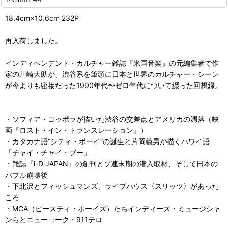
18.4cm×10.6cm 232P
再入荷しました。
インディペンデント・カルチャー雑誌『米国音楽』の元編集者で作
家の川崎大助が、渋谷系を筆頭に日本と世界のカルチャー・シーン
が今よりも密接だった1990年代〜ゼロ年代について綴った回想録。
・ソフィア・コッポラが描いた渋谷の交差点とアメリカの凋落（映
画『ロスト・イン・トランスレーション』）
・カタカナ語“シティ・ボーイ”の誕生と片岡義男が描くハワイ語
「チャイ・チャイ・ブー」
・雑誌『i-D JAPAN』の創刊とソ連末期の潜入取材、そして日本の
バブル崩壊後
・下北沢とフィッシュマンズ、ライブハウス〈スリッツ〉があった
ころ
・MCA（ビースティ・ボーイズ）たちインディーズ・ミュージシャ
ンらとニューヨーク・911テロ