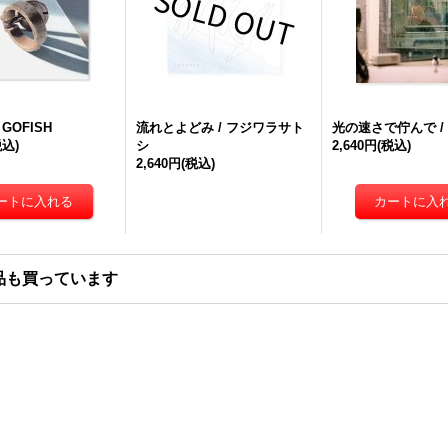
 GOFISH
流れとよどみ / フジワラサト
光の速さで佇んで / 
税込)
シ
2,640円
(税込)
2,640円
(税込)
品も買っています