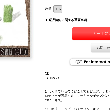
数量
:
返品特約に関する重要事項
お問い合
CD
14 Tracks
ひねくれているのにどこまでもピュア。いじ
ロディーが同居するフリーキーなポップバン
ついに発売。
歌、朗読、ラップ、バイオリン、ギター、ト