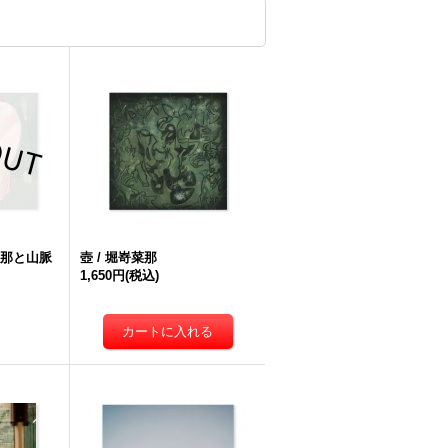
菜那と山脈
壺 / 堀嵜菜那
1,650円
(税込)