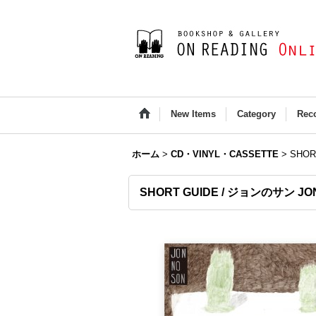
New Items
Category
Rec
ホーム
>
CD・VINYL・CASSETTE
>
SHOR
SHORT GUIDE / ジョンのサン JO