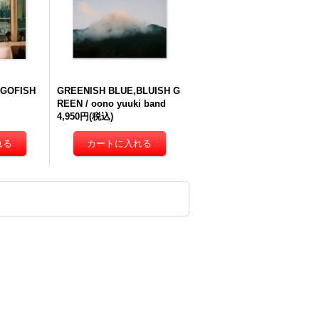
GOFISH
GREENISH BLUE,BLUISH G
REEN / oono yuuki band
4,950円
(税込)