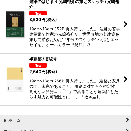
建築のはじまり 光嶋裕介の旅とスケッチ / 光嶋裕
介
3,520
円
(税込)
19cm×13cm 352P 再入荷しました。 注目の若手
建築家で作家の光嶋裕介が、世界各地の名建築を
旅して描きためた17年分のスケッチ175点とエッ
セイを、オールカラーで贅沢に収…
半建築 / 長坂常
2,640
円
(税込)
19cm×13cm 256P 再入荷しました。 建築と家具
の間、未完であること、用途に対する不確定性、
見えない開発……「半」であることが建築にもた
らす魅力と可能性とは──。「抜き差し…
ホーム