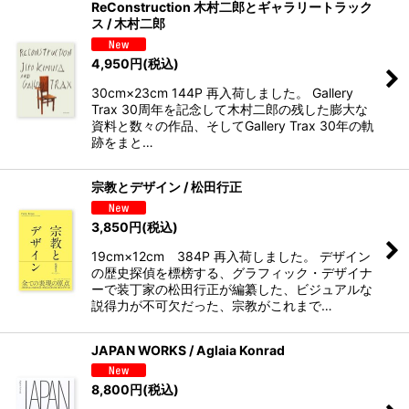
ReConstruction 木村二郎とギャラリートラック
ス / 木村二郎
4,950
円
(税込)
30cm×23cm 144P 再入荷しました。 Gallery
Trax 30周年を記念して木村二郎の残した膨大な
資料と数々の作品、そしてGallery Trax 30年の軌
跡をまと…
宗教とデザイン / 松田行正
3,850
円
(税込)
19cm×12cm 384P 再入荷しました。 デザイン
の歴史探偵を標榜する、グラフィック・デザイナ
ーで装丁家の松田行正が編纂した、ビジュアルな
説得力が不可欠だった、宗教がこれまで…
JAPAN WORKS / Aglaia Konrad
8,800
円
(税込)