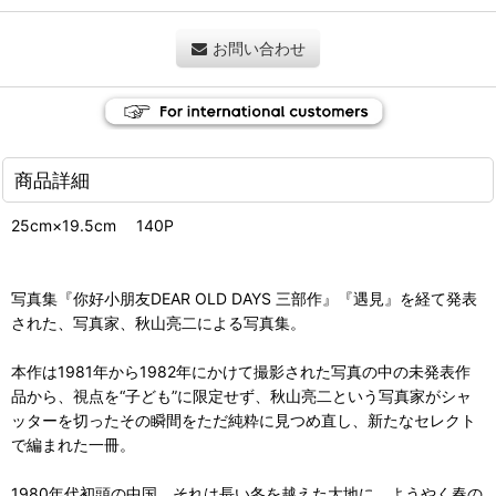
お問い合わせ
商品詳細
25cm×19.5cm 140P
写真集『你好⼩朋友DEAR OLD DAYS 三部作』『遇見』を経て発表
された、写真家、秋山亮二による写真集。
本作は1981年から1982年にかけて撮影された写真の中の未発表作
品から、視点を“⼦ども”に限定せず、秋⼭亮⼆という写真家がシャ
ッターを切ったその瞬間をただ純粋に⾒つめ直し、新たなセレクト
で編まれた一冊。
1980年代初頭の中国。それは⻑い冬を越えた⼤地に、ようやく春の