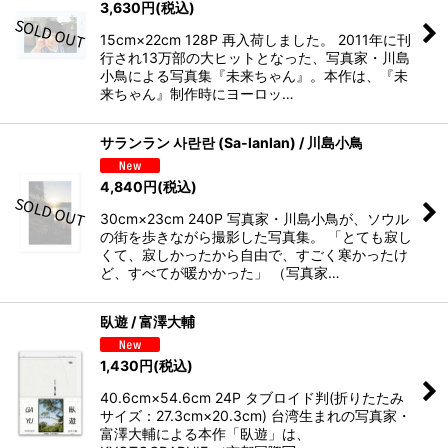
3,630
円
(税込)
15cm×22cm 128P 再入荷しました。 2011年に刊
行され13万部の大ヒットとなった、写真家・川島
小鳥による写真集『未来ちゃん』。本作は、『未
来ちゃん』制作時にヨーロッ…
サランラン 사란란 (Sa-lanlan) / 川島小鳥
4,840
円
(税込)
30cm×23cm 240P 写真家・川島小鳥が、ソウル
の街を歩きながら撮影した写真集。 「とても寂し
くて、寂しかったから自由で、すごく寒かったけ
ど、すべてが暖かかった」 （写真家…
臥遊 / 富澤大輔
1,430
円
(税込)
40.6cm×54.6cm 24P タブロイド判(折りたたみ
サイズ：27.3cm×20.3cm) 台湾生まれの写真家・
富澤大輔による本作「臥遊」は、