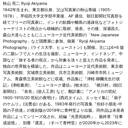
秋山 亮二 Ryoji Akiyama
1942年⽣まれ。東京都出⾝。⽗は写真家の秋⼭⻘磁（1905-
1978）。早稲⽥⼤学⽂学部卒業後、AP 通信、朝⽇新聞社写真部を
経てフリーの写真家に。インドの飢餓や離島の過疎化などフォトジ
ャーナリストの視点から積極的に取材、発表。その後、深瀬昌久、
森⼭⼤道らとともにニューヨーク近代美術館の「New Japanese
Photography」など国際展に参加。個展「Ryoji Akiyama
Photography」(ライス⼤学、ヒューストン) も開催。主には6×6 版
の⼆眼レフで⼈々の⽣活を撮影。ニューヨーク、インドネシア、中
国など「旅する者の視点」から対象を淡々と捉えた作品を発表し、
独⾃の世界観を構築した。作品はニューヨーク近代美術館、東京都
写真美術館、宮城県⽴美術館、呉市⽴美術館、川崎市市⺠ミュージ
アム、⻘森県⽴美術館などに収蔵。作品集に『津軽·聊爾先⽣⾏状
記』(津軽書房)、『ニューヨーク通信』(牧⽔社)、『楢川村』(朝⽇
新聞社)、『奈良』(游⼈⼯房) など。翻訳書に『アメリカの世紀
1900-1910/20 世紀の夜明け』(⻄武タイム)、エッセイ集に『扇⼦
のケムリ』(法曹会) がある。1983年発⾏の写真集『你好⼩朋友-中
国の⼦供達』の復刻版が2019年に⻘⾋堂より出版。同作品は未発表
作品によってシリーズ化され、続編『光景宛如昨』、最終章『往事
成追憶』、別冊『遇⾒』（すべて⻘⾋堂）が2020年から2023年に