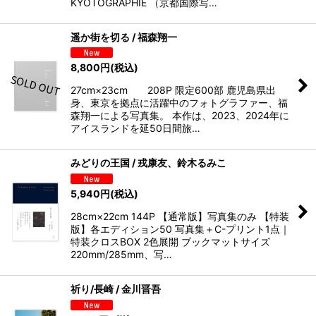
KYOTOGRAPHIE （京都国際写…
遥か街を切る / 福森翔一
8,800
円
(税込)
27cm×23cm 208P 限定600部 鹿児島県出
身、東京を拠点に活躍中のフォトグラファー、福
森翔一による写真集。 本作は、2023、2024年に
アイスランドを延50日間旅…
みどりの王国 / 戎康友、鈴木るみこ
5,940
円
(税込)
28cm×22cm 144P 【通常版】写真集のみ 【特装
版】各エディション50 写真集＋C-プリント1点｜
特装クロスBOX 2色展開 ブックマットサイズ
220mm/285mm、写…
祈り/長崎 / 金川晋吾