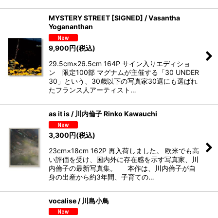
MYSTERY STREET [SIGNED] / Vasantha
Yogananthan
9,900
円
(税込)
29.5cm×26.5cm 164P サイン入りエディショ
ン 限定100部 マグナムが主催する「30 UNDER
30」という、30歳以下の写真家30選にも選ばれ
たフランス人アーティスト…
as it is / 川内倫子 Rinko Kawauchi
3,300
円
(税込)
23cm×18cm 162P 再入荷しました。 欧米でも高
い評価を受け、国内外に存在感を示す写真家、川
内倫子の最新写真集。 本作は、川内倫子が自
身の出産から約3年間、子育ての…
vocalise / 川島小鳥