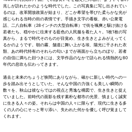
兆しが訪れたかのような時代でした。この写真集に写し出されてい
るのは、改⾰開放政策が始まり、どこか希望を帯びた柔らかな光が
感じられる当時の街の表情です。⼿描き⽂字の看板、⾚い公衆電
話、⼆⼋⾃転⾞（28インチの⼤型⾃転⾞）で街を颯爽と駆け抜ける
若者たち、穏やかに往来する藍⾊の⼈⺠服を着た⼈々。1枚1枚の写
真から、まるで時代そのものが⽬覚め、⽣き⽣きとよみがえってく
るかのようです。朝の霧、舗道に舞い上がる埃、陽光に⼲された⾐
類、あの時代特有のそれらの匂いまでが画⾯から⽴ちのぼり、若者
の⾃信に満ちた顔つきには、⽂学作品のなかで語られる情熱的な80
年代の息吹も伝わってきます。
過去と未来のちょうど狭間にありながら、確かに新しい時代への⼀
歩を踏み出そうとしていた、そんな中国の⼒強くも美しい瞬間の
数々を、秋⼭は彼ならではの視点と秀逸な構図で、⽣き⽣きと捉え
ていました。前時代の⾯影を残す素朴な都市の光景、慎ましく誠実
に⽣きる⼈々の姿。それらは中国の⼈々に限らず、現代に⽣きる多
くの⼈の⼼にそっと寄り添い、失われた何かを優しく呼び覚まして
くれます。