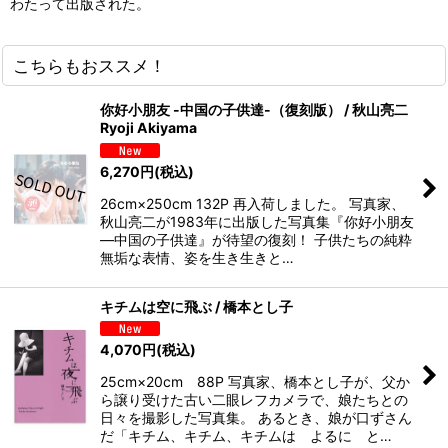
わたって出版された。
こちらもおススメ！
你好小朋友 -中国の子供達-（復刻版） / 秋山亮二
Ryoji Akiyama
6,270
円
(税込)
26cm×250cm 132P 再入荷しました。 写真家、
秋山亮二が1983年に出版した写真集『你好小朋友
―中国の子供達』が待望の復刻！ 子供たちの純粋
無垢な表情、姿を生き生きと…
キチムは空に飛ぶ / 橋本とし子
4,070
円
(税込)
25cm×20cm 88P 写真家、橋本とし子が、父か
ら譲り受けた古い二眼レフカメラで、娘たちとの
日々を撮影した写真集。 あるとき、娘が口ずさん
だ「キチム、キチム、キチムは よるに と…