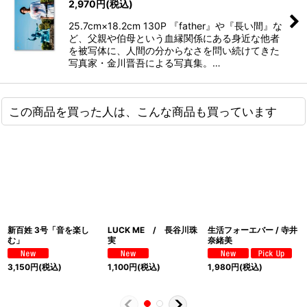
2,970
円
(税込)
25.7cm×18.2cm 130P 『father』や『長い間』な
ど、父親や伯母という血縁関係にある身近な他者
を被写体に、人間の分からなさを問い続けてきた
写真家・金川晋吾による写真集。…
この商品を買った人は、こんな商品も買っています
新百姓 3号「音を楽し
LUCK ME / 長谷川珠
生活フォーエバー / 寺井
む」
実
奈緒美
3,150
円
(税込)
1,100
円
(税込)
1,980
円
(税込)